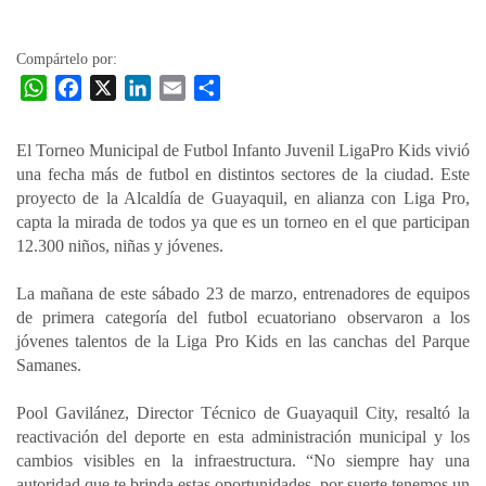
la
entrada
Compártelo por:
W
F
X
L
E
C
h
a
i
m
o
a
c
n
a
m
El Torneo Municipal de Futbol Infanto Juvenil LigaPro Kids vivió
t
e
k
i
p
una fecha más de futbol en distintos sectores de la ciudad. Este
s
b
e
l
a
proyecto de la Alcaldía de Guayaquil, en alianza con Liga Pro,
A
o
d
r
capta la mirada de todos ya que es un torneo en el que participan
p
o
I
t
12.300 niños, niñas y jóvenes.
p
k
n
i
La mañana de este sábado 23 de marzo, entrenadores de equipos
r
de primera categoría del futbol ecuatoriano observaron a los
jóvenes talentos de la Liga Pro Kids en las canchas del Parque
Samanes.
Pool Gavilánez, Director Técnico de Guayaquil City, resaltó la
reactivación del deporte en esta administración municipal y los
cambios visibles en la infraestructura. “No siempre hay una
autoridad que te brinda estas oportunidades, por suerte tenemos un