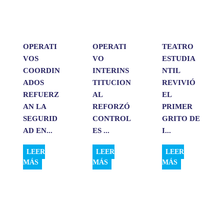
p
o
I
t
p
k
n
i
r
OPERATI
OPERATI
TEATRO
VOS
VO
ESTUDIA
COORDIN
INTERINS
NTIL
ADOS
TITUCION
REVIVIÓ
REFUERZ
AL
EL
AN LA
REFORZÓ
PRIMER
SEGURID
CONTROL
GRITO DE
AD EN...
ES ...
I...
LEER
LEER
LEER
MÁS
MÁS
MÁS