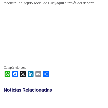
reconstruir el tejido social de Guayaquil a través del deporte.
Compártelo por:
W
F
X
L
E
C
h
a
i
m
o
a
c
n
a
m
Noticias Relacionadas
t
e
k
i
p
s
b
e
l
a
A
o
d
r