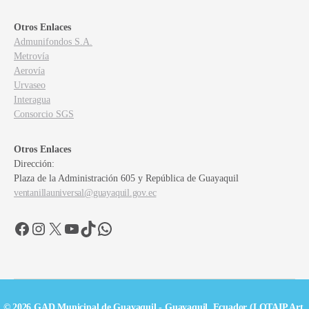
Otros Enlaces
Admunifondos S.A.
Metrovía
Aerovía
Urvaseo
Interagua
Consorcio SGS
Otros Enlaces
Dirección:
Plaza de la Administración 605 y República de Guayaquil
ventanillauniversal@guayaquil.gov.ec
Facebook
Instagram
X
YouTube
TikTok
WhatsApp
© 2026 GAD Municipal de Guayaquil - Guayaquil, Ecuador (LOTAIP Art.