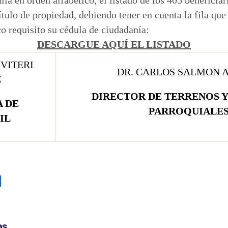
título de propiedad, debiendo tener en cuenta la fila qu
 requisito su cédula de ciudadanía: ​
DESCARGUE AQUÍ EL LISTADO​​​
VITERI
DR. CARLOS SALMON 
Z
DIRECTOR DE TERRENOS 
 DE
PARROQUIALES
IL
C
o
m
p
as