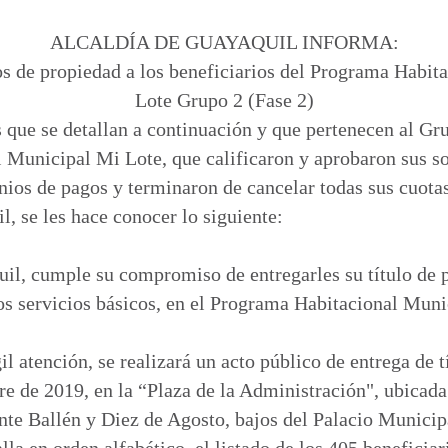
m
p
ALCALDÍA DE GUAYAQUIL INFORMA:
a
os de propiedad a los beneficiarios del Programa Habi
r
Lote Grupo 2 (Fase 2)
t
s que se detallan a continuación y que pertenecen al Gru
i
Municipal Mi Lote, que calificaron y aprobaron sus so
r
nios de pagos y terminaron de cancelar todas sus cuota
 se les hace conocer lo siguiente:​​
il, cumple su compromiso de entregarles su título de 
los servicios básicos, en el Programa Habitacional Mun
l atención, se realizará un acto público de entrega de t
re de 2019, en la “Plaza de la Administración", ubicada 
te Ballén y Diez de Agosto, bajos del Palacio Municipa
lla en orden alfabético, el listado de los 405 beneficia