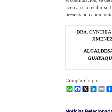
acercarse a recibir su 
presentando como único
DRA. CYNTHIA 
JIMENE
ALCALDESA
GUAYAQU
Compártelo por:
W
F
X
L
E
h
a
i
m
a
c
n
a
t
e
k
i
Noticias Relacionad