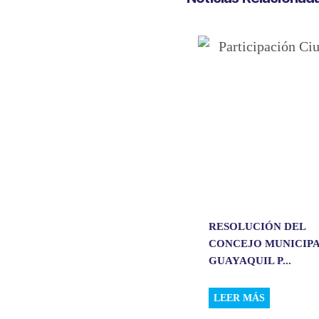
s
b
e
l
A
o
d
p
o
I
p
k
n
RESOLUCIÓN DEL
CONCEJO MUNICIPA
GUAYAQUIL P...
LEER MÁS