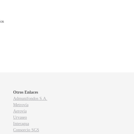
ios
Otros Enlaces
Admunifondos S.A.
Metrovía
Aerovía
Urvaseo
Interagua
Consorcio SGS