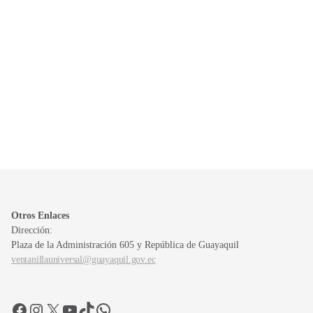
Otros Enlaces
Dirección:
Plaza de la Administración 605 y República de Guayaquil
ventanillauniversal@guayaquil.gov.ec
Facebook
Instagram
X
YouTube
TikTok
WhatsApp