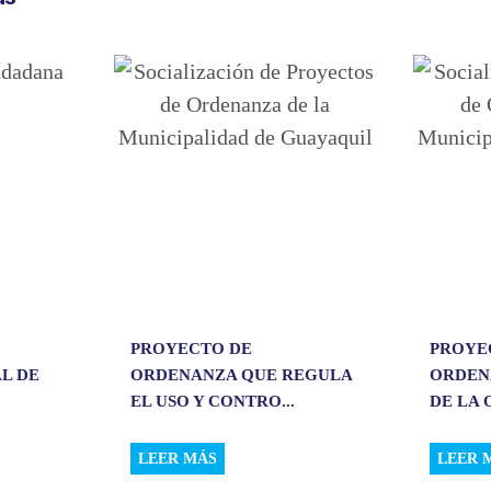
a
r
t
i
r
PROYECTO DE
PROYE
L DE
ORDENANZA QUE REGULA
ORDEN
EL USO Y CONTRO...
DE LA 
LEER MÁS
LEER 