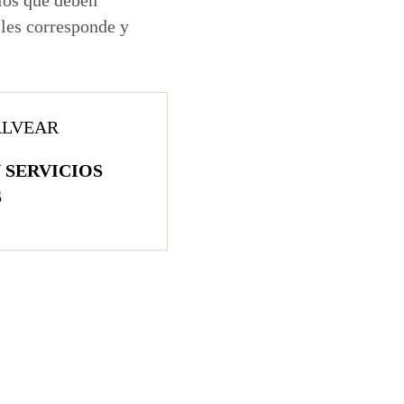
e les corresponde y
ALVEAR
Y
SERVICIOS
​