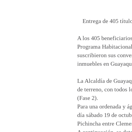
a
c
n
a
t
e
k
i
s
b
e
l
Entrega de 405 títul
A
o
d
p
o
I
A los 405 beneficiario
p
k
n
Programa Habitacional 
suscribieron sus conve
inmuebles en Guayaquil,
La Alcaldía de Guayaqu
de terreno, con todos 
(Fase 2).
Para una ordenada y ági
día sábado 19 de octub
Pichincha entre Clemen
A continuación, se deta