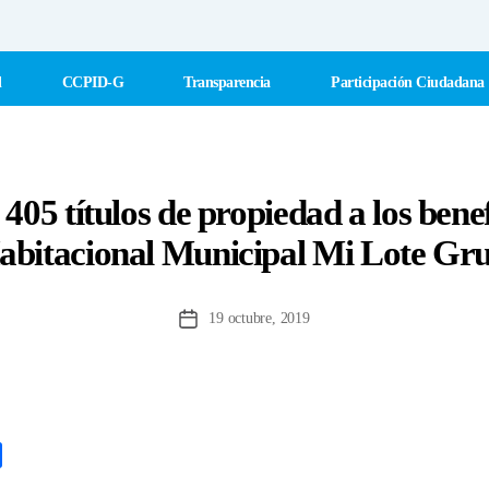
l
CCPID-G
Transparencia
Participación Ciudadana
405 títulos de propiedad a los benef
bitacional Municipal Mi Lote Grup
19 octubre, 2019
Fecha
de
la
entrada
C
o