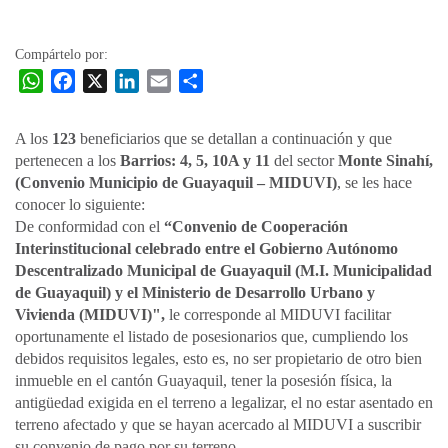
la
entrada
Compártelo por:
W
F
X
L
E
C
h
a
i
m
o
a
c
n
a
m
​A los
123
beneficiarios que se detallan a continuación y que
t
e
k
i
p
pertenecen a los
Barrios: 4, 5, 10A y 11
del sector
Monte Sinahí,
s
b
e
l
a
(Convenio Municipio de Guayaquil – MIDUVI)
, se les hace
A
o
d
r
conocer lo siguiente:​
p
o
I
t
De conformidad con el
“Convenio de Cooperación
Interinstitucional celebrado entre el Gobierno Autónomo
p
k
n
i
Descentralizado Municipal de Guayaquil (M.I. Municipalidad
r
de Guayaquil) y el Ministerio de Desarrollo Urbano y
Vivienda (MIDUVI)",
le corresponde al MIDUVI facilitar
oportunamente el listado de posesionarios que, cumpliendo los
debidos requisitos legales, esto es, no ser propietario de otro bien
inmueble en el cantón Guayaquil, tener la posesión física, la
antigüedad exigida en el terreno a legalizar, el no estar asentado en
terreno afectado y que se hayan acercado al MIDUVI a suscribir
su convenio de pago por su terreno.