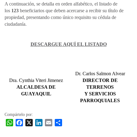
A continuación, se detalla en orden alfabético, el listado de
los
123
beneficiarios que deben acercarse a recibir su título de
propiedad,
presentando como único requisito
su cédula de
ciudadanía
.
DESCARGUE AQUÍ EL LISTADO​​​
Dr. Carlos Salmon Alvear
Dra. Cynthia Viteri Jimenez
DIRECTOR DE
ALCALDESA DE
TERRENOS
GUAYAQUIL
Y SERVICIOS
PARROQUIALES
Compártelo por:
W
F
X
L
E
C
h
a
i
m
o