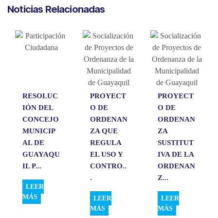
a
c
n
a
m
Noticias Relacionadas
t
e
k
i
p
s
b
e
l
a
A
o
d
r
p
o
I
t
p
k
n
i
r
RESOLUC
PROYECT
PROYECT
IÓN DEL
O DE
O DE
CONCEJO
ORDENAN
ORDENAN
MUNICIP
ZA QUE
ZA
AL DE
REGULA
SUSTITUT
GUAYAQU
EL USO Y
IVA DE LA
IL P...
CONTRO..
ORDENAN
.
Z...
LEER
MÁS
LEER
LEER
MÁS
MÁS