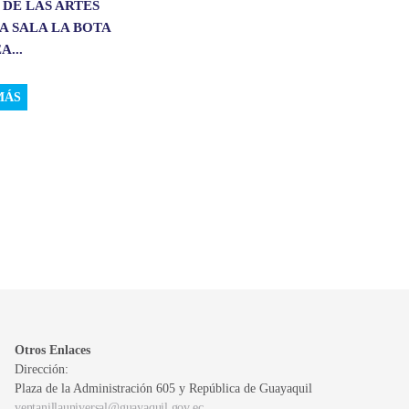
 DE LAS ARTES
A SALA LA BOTA
A...
MÁS
Otros Enlaces
Dirección:
Plaza de la Administración 605 y República de Guayaquil
ventanillauniversal@guayaquil.gov.ec