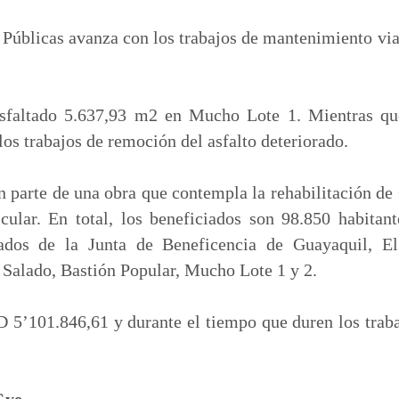
m
p
Públicas avanza con los trabajos de mantenimiento via
a
r
t
faltado 5.637,93 m2 en Mucho Lote 1. Mientras que
i
os trabajos de remoción del asfalto deteriorado.
r
parte de una obra que contempla la rehabilitación de
cular. En total, los beneficiados son 98.850 habitan
dos de la Junta de Beneficencia de Guayaquil, El
l Salado, Bastión Popular, Mucho Lote 1 y 2.
 5’101.846,61 y durante el tiempo que duren los trab
Gye