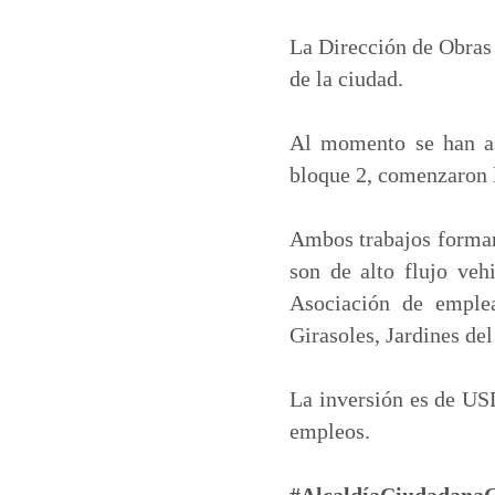
a
c
n
a
t
e
k
i
La Dirección de Obras 
s
b
e
l
de la ciudad.
A
o
d
p
o
I
Al momento se han as
p
k
n
bloque 2, comenzaron l
Ambos trabajos forman 
son de alto flujo vehi
Asociación de emplea
Girasoles, Jardines de
La inversión es de USD
empleos.
#AlcaldíaCiudadana