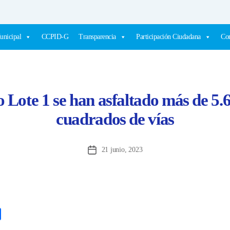
unicipal
CCPID-G
Transparencia
Participación Ciudadana
Com
Lote 1 se han asfaltado más de 5.
cuadrados de vías
21 junio, 2023
Fecha
de
la
entrada
C
o