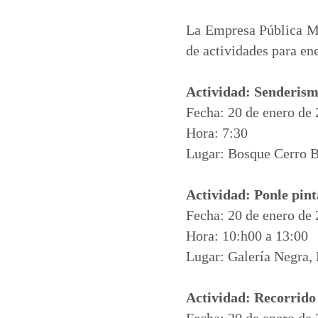
a
c
n
a
t
e
k
i
La Empresa Pública Mu
s
b
e
l
de actividades para en
A
o
d
p
o
I
Actividad: Senderism
p
k
n
Fecha: 20 de enero de
Hora: 7:30
Lugar: Bosque Cerro 
Actividad: Ponle pin
Fecha: 20 de enero de
Hora: 10:h00 a 13:00
Lugar: Galería Negra,
Actividad: Recorrido 
Fecha: 20 de enero de