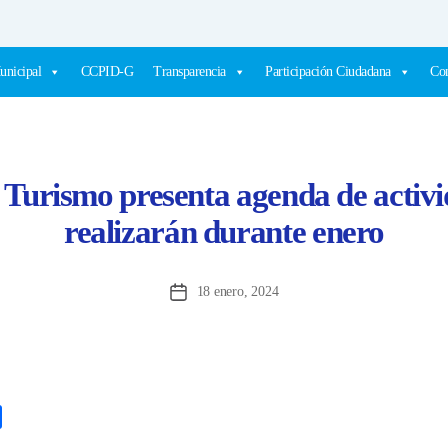
unicipal
CCPID-G
Transparencia
Participación Ciudadana
Com
Turismo presenta agenda de activi
realizarán durante enero
18 enero, 2024
Fecha
de
la
entrada
C
o