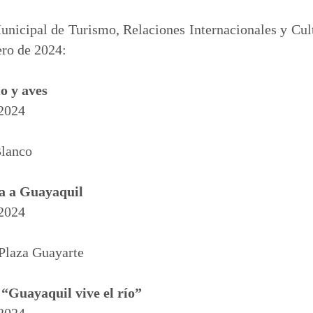
m
p
nicipal de Turismo, Relaciones Internacionales y Cult
a
ero de 2024:
r
t
o y aves
i
 2024
r
Blanco
ta a Guayaquil
 2024
 Plaza Guayarte
“Guayaquil vive el río”
 2024