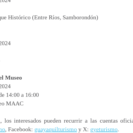
que Histórico (Entre Ríos, Samborondón)
 2024
o
 el Museo
 2024
de 14:00 a 16:00
useo MAAC
 los interesados pueden recurrir a las cuentas oficia
mo
, Facebook:
guayaquilturismo
y X:
gyeturismo
.