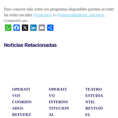
Para conocer más sobre los programas disponibles pueden acceder
las redes sociales
@epicogye
o
@emprendimiento_epicogye
.
Compártelo por:
W
F
X
L
E
C
h
a
i
m
o
a
c
n
a
m
Noticias Relacionadas
t
e
k
i
p
s
b
e
l
a
A
o
d
r
p
o
I
t
p
k
n
i
r
OPERATI
OPERATI
TEATRO
VOS
VO
ESTUDIA
COORDIN
INTERINS
NTIL
ADOS
TITUCION
REVIVIÓ
REFUERZ
AL
EL