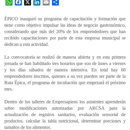
W
F
X
L
E
C
h
a
i
m
o
a
c
n
a
m
ÉPICO inauguró su programa de capacitación y formación que
t
e
k
i
p
tiene como objetivo impulsar las ideas de negocio gastronómico,
s
b
e
l
a
considerando que más del 20% de los emprendedores que han
A
o
d
r
recibido capacitaciones por parte de esta empresa municipal se
p
o
I
t
dedican a esta actividad.
p
k
n
i
La convocatoria se realizó de manera abierta y en esta primera
r
jornada se han habilitado tres horarios que son de lunes a viernes
y los días sábados de manera intensiva. En total hay 60
emprendedores inscritos, quienes a su vez pueden ser parte de la
Ruta Épica, el programa de incubación que empezará el próximo
mes.
Dentro de los talleres de Empresapiens los asistentes aprenderán
sobre modificaciones autorizadas por ARCSA para la
actualización de registros sanitarios, evaluación sensorial de
productos, calcular la tabla nutricional, determinar porciones y
tamaños de los alimentos.