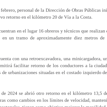
m
p
febrero, personal de la Dirección de Obras Públicas ini
a
vo retorno en el kilómetro 20 de Vía a la Costa.
r
t
ncuentran en el lugar 16 obreros y técnicos que realiza
i
, en un tramo de aproximadamente diez metros de e
r
cuenta con una retroexcavadora, una minicargadora, un
mitirá facilitar retorno de los conductores a la ciud
s de urbanizaciones situadas en el costado izquierdo de 
de 2024 se abrió otro retorno en el kilómetro 13,5 d
ras como cambios en los límites de velocidad, manten
peatonales, tienen como objetivo mejorar la movilidad d