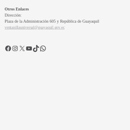
Otros Enlaces
Dirección:
Plaza de la Administración 605 y República de Guayaquil
ventanillauniversal@guayaquil.gov.ec
Facebook
Instagram
X
YouTube
TikTok
WhatsApp