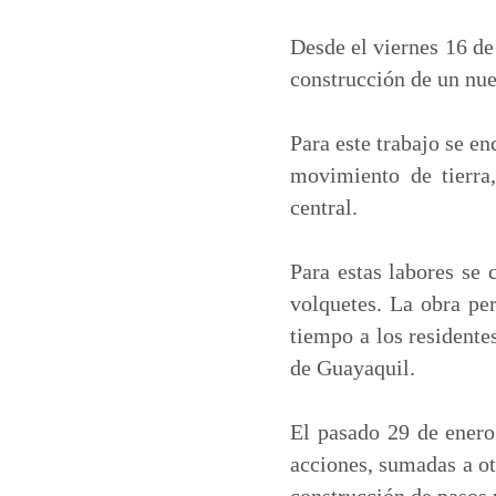
a
c
n
a
t
e
k
i
Desde el viernes 16 de 
s
b
e
l
construcción de un nue
A
o
d
p
o
I
Para este trabajo se e
p
k
n
movimiento de tierra
central.
Para estas labores se 
volquetes. La obra per
tiempo a los residente
de Guayaquil.
El pasado 29 de enero 
acciones, sumadas a ot
construcción de pasos 