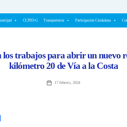
unicipal
CCPID-G
Transparencia
Participación Ciudadana
Com
os trabajos para abrir un nuevo r
kilómetro 20 de Vía a la Costa
17 febrero, 2024
Fecha
de
la
entrada
C
o