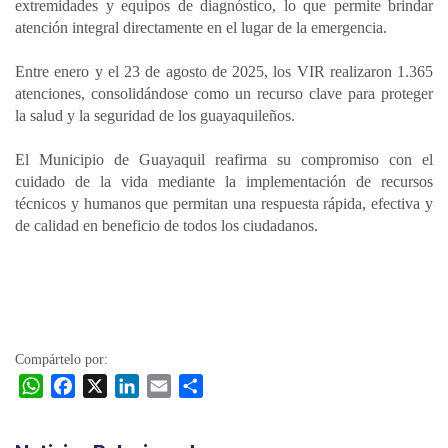
extremidades y equipos de diagnóstico, lo que permite brindar
atención integral directamente en el lugar de la emergencia.
Entre enero y el 23 de agosto de 2025, los VIR realizaron 1.365
atenciones, consolidándose como un recurso clave para proteger
la salud y la seguridad de los guayaquileños.
El Municipio de Guayaquil reafirma su compromiso con el
cuidado de la vida mediante la implementación de recursos
técnicos y humanos que permitan una respuesta rápida, efectiva y
de calidad en beneficio de todos los ciudadanos.
Compártelo por:
W
F
X
L
E
C
h
a
i
m
o
a
c
n
a
m