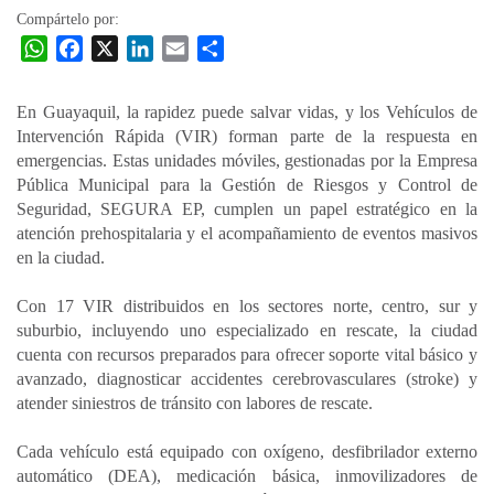
Compártelo por:
W
F
X
L
E
C
h
a
i
m
o
a
c
n
a
m
En Guayaquil, la rapidez puede salvar vidas, y los Vehículos de
t
e
k
i
p
Intervención Rápida (VIR) forman parte de la respuesta en
s
b
e
l
a
emergencias. Estas unidades móviles, gestionadas por la Empresa
A
o
d
r
Pública Municipal para la Gestión de Riesgos y Control de
p
o
I
t
Seguridad, SEGURA EP, cumplen un papel estratégico en la
atención prehospitalaria y el acompañamiento de eventos masivos
p
k
n
i
en la ciudad.
r
Con 17 VIR distribuidos en los sectores norte, centro, sur y
suburbio, incluyendo uno especializado en rescate, la ciudad
cuenta con recursos preparados para ofrecer soporte vital básico y
avanzado, diagnosticar accidentes cerebrovasculares (stroke) y
atender siniestros de tránsito con labores de rescate.
Cada vehículo está equipado con oxígeno, desfibrilador externo
automático (DEA), medicación básica, inmovilizadores de