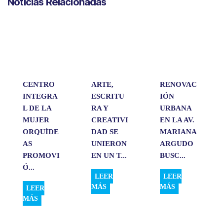
Noticias Relacionadas
t
e
k
i
p
s
b
e
l
a
A
o
d
r
p
o
I
t
p
k
n
i
r
CENTRO
ARTE,
RENOVAC
INTEGRA
ESCRITU
IÓN
L DE LA
RA Y
URBANA
MUJER
CREATIVI
EN LA AV.
ORQUÍDE
DAD SE
MARIANA
AS
UNIERON
ARGUDO
PROMOVI
EN UN T...
BUSC...
Ó...
LEER
LEER
MÁS
MÁS
LEER
MÁS