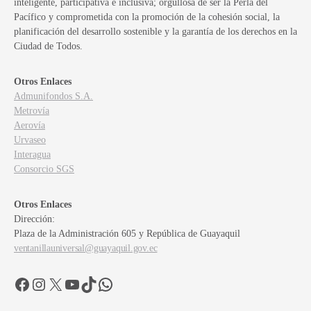
inteligente, participativa e inclusiva; orgullosa de ser la Perla del
Pacífico y comprometida con la promoción de la cohesión social, la
planificación del desarrollo sostenible y la garantía de los derechos en la
Ciudad de Todos.
Otros Enlaces
Admunifondos S.A.
Metrovía
Aerovía
Urvaseo
Interagua
Consorcio SGS
Otros Enlaces
Dirección:
Plaza de la Administración 605 y República de Guayaquil
ventanillauniversal@guayaquil.gov.ec
Facebook
Instagram
X
YouTube
TikTok
WhatsApp