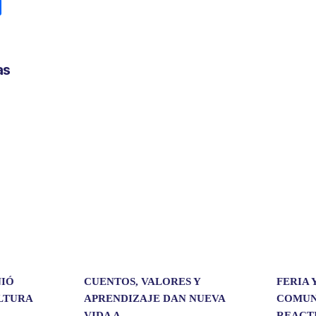
C
o
m
p
as
a
r
t
i
r
NIÓ
CUENTOS, VALORES Y
FERIA 
ULTURA
APRENDIZAJE DAN NUEVA
COMUN
VIDA A ...
REACT