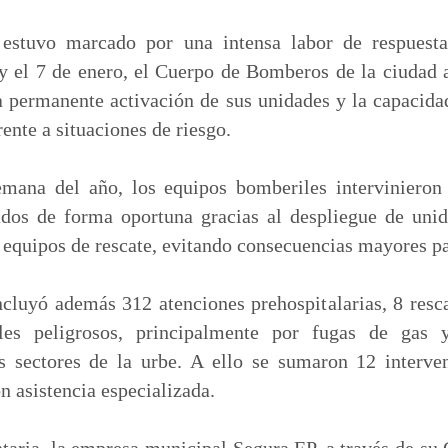
m
p
estuvo marcado por una intensa labor de respuest
a
y el 7 de enero, el Cuerpo de Bomberos de la ciudad 
r
la permanente activación de sus unidades y la capacida
t
ente a situaciones de riesgo.
i
r
mana del año, los equipos bomberiles intervinieron
ados de forma oportuna gracias al despliegue de unid
equipos de rescate, evitando consecuencias mayores pa
ncluyó además 312 atenciones prehospitalarias, 8 resca
les peligrosos, principalmente por fugas de gas 
os sectores de la urbe. A ello se sumaron 12 interv
n asistencia especializada.
ria, la empresa municipal Segura EP, a través de su 