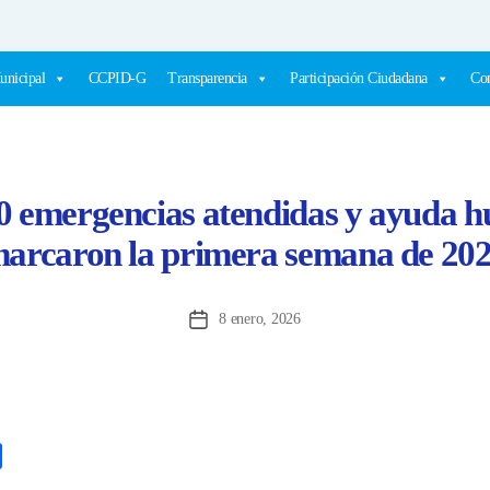
unicipal
CCPID-G
Transparencia
Participación Ciudadana
Com
0 emergencias atendidas y ayuda h
arcaron la primera semana de 20
8 enero, 2026
Fecha
de
la
entrada
C
o