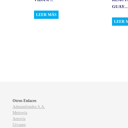
GUAY...
LEER MÁS
LEER 
Otros Enlaces
Admunifondos S.A.
Metrovía
Aerovía
Urvaseo