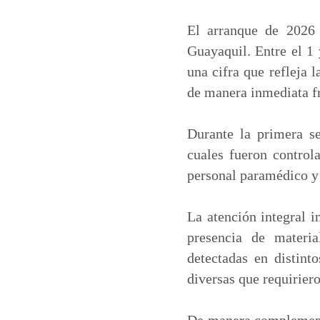
a
c
n
a
t
e
k
i
El arranque de 2026 
s
b
e
l
Guayaquil. Entre el 1 
A
o
d
una cifra que refleja 
p
o
I
de manera inmediata fr
p
k
n
Durante la primera se
cuales fueron control
personal paramédico y 
La atención integral i
presencia de materia
detectadas en distint
diversas que requiriero
De manera complementa