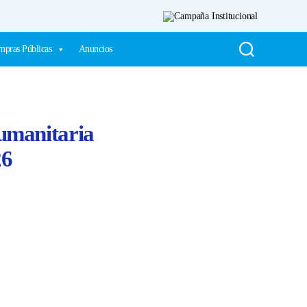
pras Públicas
Anuncios
umanitaria
26