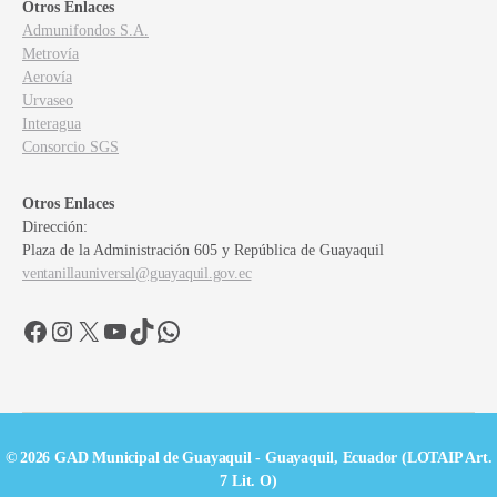
Otros Enlaces
Admunifondos S.A.
Metrovía
Aerovía
Urvaseo
Interagua
Consorcio SGS
Otros Enlaces
Dirección:
Plaza de la Administración 605 y República de Guayaquil
ventanillauniversal@guayaquil.gov.ec
Facebook
Instagram
X
YouTube
TikTok
WhatsApp
© 2026 GAD Municipal de Guayaquil - Guayaquil, Ecuador (LOTAIP Art.
7 Lit. O)