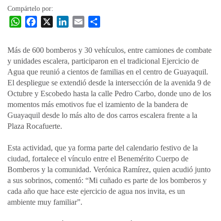
Compártelo por:
W
F
X
L
E
C
h
a
i
m
o
a
c
n
a
m
Más de 600 bomberos y 30 vehículos, entre camiones de combate
t
e
k
i
p
y unidades escalera, participaron en el tradicional Ejercicio de
s
b
e
l
a
Agua que reunió a cientos de familias en el centro de Guayaquil.
A
o
d
r
El despliegue se extendió desde la intersección de la avenida 9 de
p
o
I
t
Octubre y Escobedo hasta la calle Pedro Carbo, donde uno de los
momentos más emotivos fue el izamiento de la bandera de
p
k
n
i
Guayaquil desde lo más alto de dos carros escalera frente a la
r
Plaza Rocafuerte.
Esta actividad, que ya forma parte del calendario festivo de la
ciudad, fortalece el vínculo entre el Benemérito Cuerpo de
Bomberos y la comunidad. Verónica Ramírez, quien acudió junto
a sus sobrinos, comentó: “Mi cuñado es parte de los bomberos y
cada año que hace este ejercicio de agua nos invita, es un
ambiente muy familiar”.