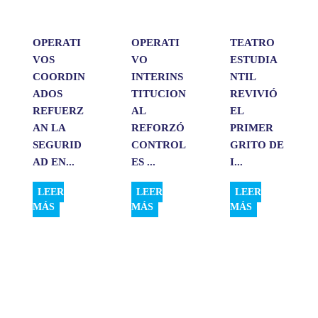
r
OPERATI
OPERATI
TEATRO
VOS
VO
ESTUDIA
COORDIN
INTERINS
NTIL
ADOS
TITUCION
REVIVIÓ
REFUERZ
AL
EL
AN LA
REFORZÓ
PRIMER
SEGURID
CONTROL
GRITO DE
AD EN...
ES ...
I...
LEER
LEER
LEER
MÁS
MÁS
MÁS