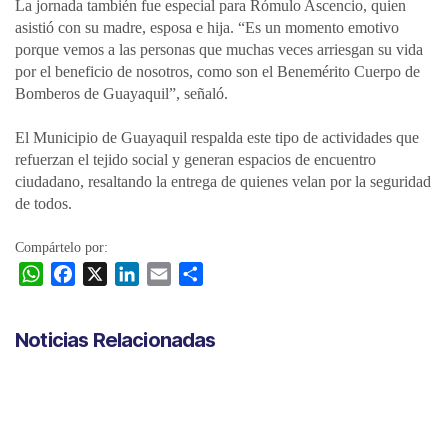
La jornada también fue especial para Rómulo Ascencio, quien
asistió con su madre, esposa e hija. “Es un momento emotivo
porque vemos a las personas que muchas veces arriesgan su vida
por el beneficio de nosotros, como son el Benemérito Cuerpo de
Bomberos de Guayaquil”, señaló.
El Municipio de Guayaquil respalda este tipo de actividades que
refuerzan el tejido social y generan espacios de encuentro
ciudadano, resaltando la entrega de quienes velan por la seguridad
de todos.
Compártelo por:
W
F
X
L
E
C
h
a
i
m
o
a
c
n
a
m
Noticias Relacionadas
t
e
k
i
p
s
b
e
l
a
A
o
d
r
p
o
I
t
p
k
n
i