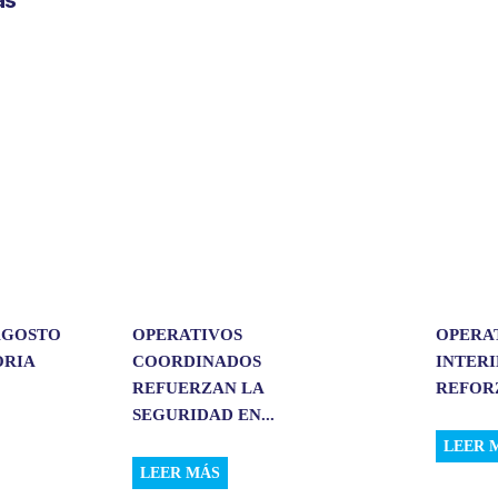
a
r
t
i
r
 AGOSTO
OPERATIVOS
OPERA
ORIA
COORDINADOS
INTER
REFUERZAN LA
REFORZ
SEGURIDAD EN...
LEER 
LEER MÁS