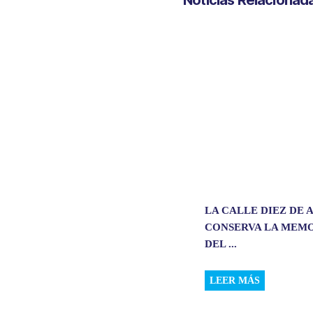
s
b
e
l
A
o
d
p
o
I
p
k
n
LA CALLE DIEZ DE
CONSERVA LA MEM
DEL ...
LEER MÁS