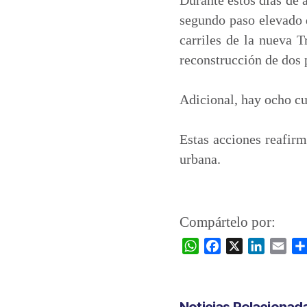
segundo paso elevado d
carriles de la nueva 
reconstrucción de dos 
Adicional, hay ocho cu
Estas acciones reafirm
urbana.
Compártelo por:
W
F
X
L
E
h
a
i
m
a
c
n
a
t
e
k
i
Noticias Relacionad