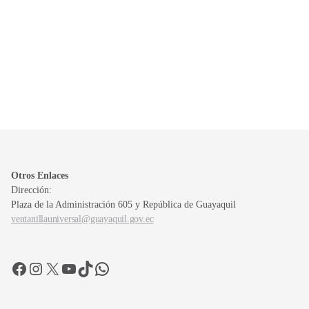
Otros Enlaces
Dirección:
Plaza de la Administración 605 y República de Guayaquil
ventanillauniversal@guayaquil.gov.ec
Facebook
Instagram
X
YouTube
TikTok
WhatsApp