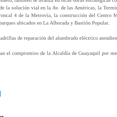
e la solución vial en la Av. de las Américas, la Termin
Troncal 4 de la Metrovía, la construcción del Centro 
parques ubicados en La Alborada y Bastión Popular.
adrillas de reparación del alumbrado eléctrico atendie
an el compromiso de la Alcaldía de Guayaquil por mej
C
o
m
p
as