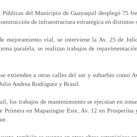
m
p
 Públicas del Municipio de Guayaquil desplegó 75 fren
a
nstrucción de infraestructura estratégica en distintos 
r
t
e mejoramiento vial, se interviene la Av. 25 de Juli
i
forma paralela, se realizan trabajos de repavimentació
r
se extienden a otras calles del sur y suburbio como A
Julio Andrea Rodríguez y Brasil.
il, los trabajos de mantenimiento se ejecutan en zon
le Primera en Mapasingue Este, Av. 12 en Prosperina 
ue.
asueto, también se avanza en otras obras estratégicas c