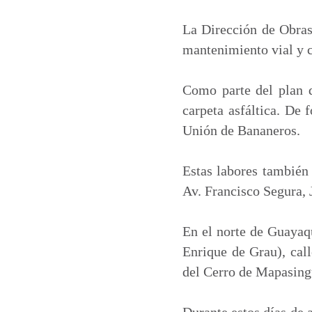
a
c
n
a
t
e
k
i
La Dirección de Obras
s
b
e
l
mantenimiento vial y co
A
o
d
p
o
I
Como parte del plan d
p
k
n
carpeta asfáltica. De 
Unión de Bananeros.
Estas labores también 
Av. Francisco Segura, 
En el norte de Guayaqu
Enrique de Grau), cal
del Cerro de Mapasing
Durante estos días de 