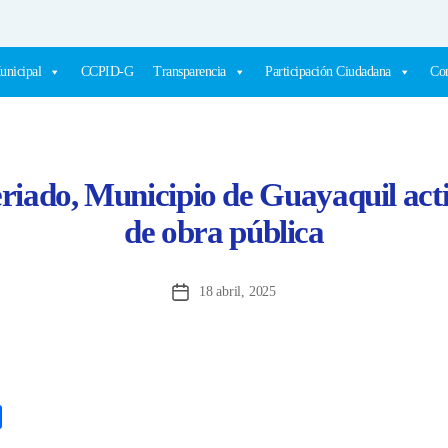
unicipal
CCPID-G
Transparencia
Participación Ciudadana
Com
eriado, Municipio de Guayaquil acti
de obra pública
18 abril, 2025
Fecha
de
la
entrada
C
o