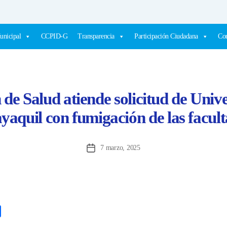
unicipal
CCPID-G
Transparencia
Participación Ciudadana
Com
 de Salud atiende solicitud de Univ
aquil con fumigación de las facul
7 marzo, 2025
Fecha
de
la
entrada
C
o