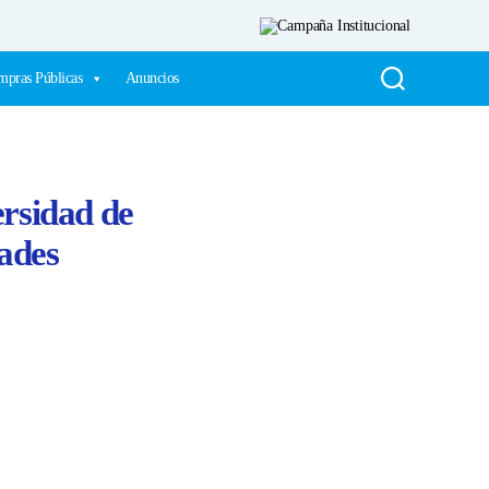
pras Públicas
Anuncios
ersidad de
tades