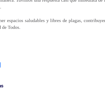
.
er espacios saludables y libres de plagas, contribuye
d de Todos.
C
o
m
p
as
a
r
t
i