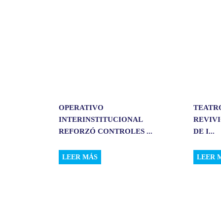
r
OPERATIVO
TEATR
INTERINSTITUCIONAL
REVIVI
REFORZÓ CONTROLES ...
DE I...
LEER MÁS
LEER 