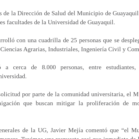
m
p
s de la Dirección de Salud del Municipio de Guayaquil
a
es facultades de la Universidad de Guayaquil.
r
t
rolló con una cuadrilla de 25 personas que se desple
i
 Ciencias Agrarias, Industriales, Ingeniería Civil y Co
r
ó a cerca de 8.000 personas, entre estudiantes,
niversidad.
solicitud por parte de la comunidad universitaria, el 
igación que buscan mitigar la proliferación de m
generales de la UG, Javier Mejía comentó que “el M
anera. Tuvimos una respuesta casi que inmediata de l