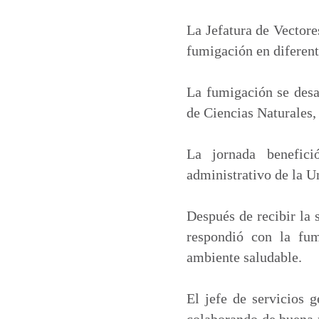
a
c
n
a
t
e
k
i
La Jefatura de Vectore
s
b
e
l
fumigación en diferent
A
o
d
p
o
I
La fumigación se desar
p
k
n
de Ciencias Naturales,
La jornada benefici
administrativo de la U
Después de recibir la 
respondió con la fum
ambiente saludable.
El jefe de servicios 
colaborando de buena m