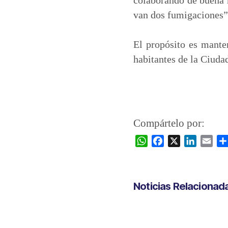
van dos fumigaciones”
El propósito es manten
habitantes de la Ciuda
Compártelo por:
W
F
X
L
E
h
a
i
m
a
c
n
a
t
e
k
i
Noticias Relacionad
s
b
e
l
A
o
d
p
o
I
p
k
n