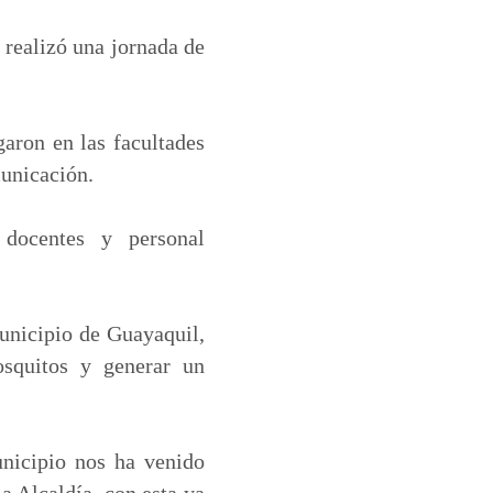
 realizó una jornada de
garon en las facultades
municación.
 docentes y personal
Municipio de Guayaquil,
osquitos y generar un
unicipio nos ha venido
a Alcaldía, con esta ya