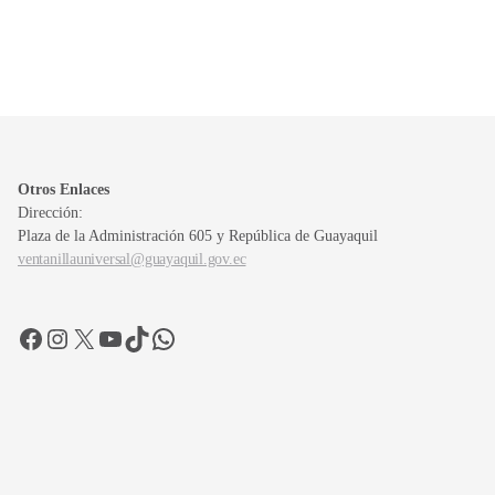
Otros Enlaces
Dirección:
Plaza de la Administración 605 y República de Guayaquil
ventanillauniversal@guayaquil.gov.ec
Facebook
Instagram
X
YouTube
TikTok
WhatsApp