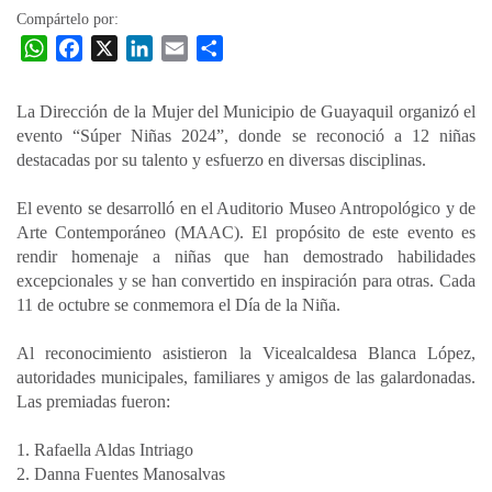
Compártelo por:
W
F
X
L
E
C
h
a
i
m
o
a
c
n
a
m
La Dirección de la Mujer del Municipio de Guayaquil organizó el
t
e
k
i
p
evento “Súper Niñas 2024”, donde se reconoció a 12 niñas
s
b
e
l
a
destacadas por su talento y esfuerzo en diversas disciplinas.
A
o
d
r
p
o
I
t
El evento se desarrolló en el Auditorio Museo Antropológico y de
Arte Contemporáneo (MAAC). El propósito de este evento es
p
k
n
i
rendir homenaje a niñas que han demostrado habilidades
r
excepcionales y se han convertido en inspiración para otras. Cada
11 de octubre se conmemora el Día de la Niña.
Al reconocimiento asistieron la Vicealcaldesa Blanca López,
autoridades municipales, familiares y amigos de las galardonadas.
Las premiadas fueron:
1. Rafaella Aldas Intriago
2. Danna Fuentes Manosalvas