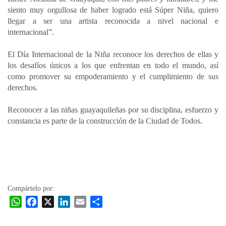
siento muy orgullosa de haber logrado está Súper Niña, quiero
llegar a ser una artista reconocida a nivel nacional e
internacional”.
El Día Internacional de la Niña reconoce los derechos de ellas y
los desafíos únicos a los que enfrentan en todo el mundo, así
como promover su empoderamiento y el cumplimiento de sus
derechos.
Reconocer a las niñas guayaquileñas por su disciplina, esfuerzo y
constancia es parte de la construcción de la Ciudad de Todos.
Compártelo por:
W
F
X
L
E
C
h
a
i
m
o
a
c
n
a
m