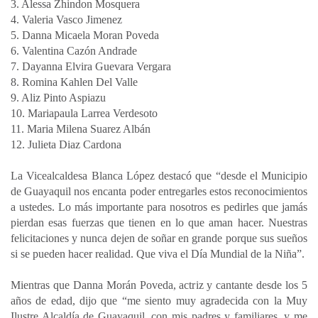
3. Alessa Zhindon Mosquera
4. Valeria Vasco Jimenez
5. Danna Micaela Moran Poveda
6. Valentina Cazón Andrade
7. Dayanna Elvira Guevara Vergara
8. Romina Kahlen Del Valle
9. Aliz Pinto Aspiazu
10. Mariapaula Larrea Verdesoto
11. Maria Milena Suarez Albán
12. Julieta Diaz Cardona
La Vicealcaldesa Blanca López destacó que “desde el Municipio
de Guayaquil nos encanta poder entregarles estos reconocimientos
a ustedes. Lo más importante para nosotros es pedirles que jamás
pierdan esas fuerzas que tienen en lo que aman hacer. Nuestras
felicitaciones y nunca dejen de soñar en grande porque sus sueños
si se pueden hacer realidad. Que viva el Día Mundial de la Niña”.
Mientras que Danna Morán Poveda, actriz y cantante desde los 5
años de edad, dijo que “me siento muy agradecida con la Muy
Ilustre Alcaldía de Guayaquil, con mis padres y familiares, y me