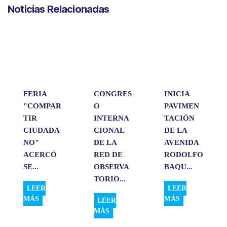
Noticias Relacionadas
t
e
k
i
p
s
b
e
l
a
A
o
d
r
p
o
I
t
p
k
n
i
r
FERIA
CONGRES
INICIA
"COMPAR
O
PAVIMEN
TIR
INTERNA
TACIÓN
CIUDADA
CIONAL
DE LA
NO"
DE LA
AVENIDA
ACERCÓ
RED DE
RODOLFO
SE...
OBSERVA
BAQU...
TORIO...
LEER
LEER
MÁS
MÁS
LEER
MÁS