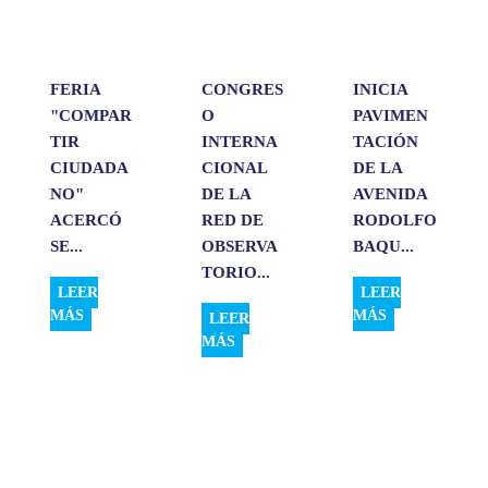
p
k
n
i
r
FERIA
CONGRES
INICIA
"COMPAR
O
PAVIMEN
TIR
INTERNA
TACIÓN
CIUDADA
CIONAL
DE LA
NO"
DE LA
AVENIDA
ACERCÓ
RED DE
RODOLFO
SE...
OBSERVA
BAQU...
TORIO...
LEER
LEER
MÁS
MÁS
LEER
MÁS