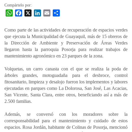
Compártelo por:
W
F
X
L
E
C
h
a
i
m
o
a
c
n
a
m
Como parte de las actividades de recuperación de espacios verdes
t
e
k
i
p
que ejecuta la Municipalidad de Guayaquil, más de 15 obreros de
s
b
e
l
a
la Dirección de Ambiente y Preservación de Áreas Verdes
A
o
d
r
llegaron hasta la parroquia Posorja para realizar trabajos de
p
o
I
t
mantenimiento agronómico en 23 parques de la zona.
p
k
n
i
Volquetas, un carro canasta con el que se realiza la poda de
r
árboles grandes, motoguadaña para el desbroce, control
fitosanitario, limpieza y desalojo fueron los implementos y labores
ejecutadas en parques como La Dolorosa, San José, Las Acacias,
San Vicente, Santa Clara, entre otros, beneficiando así a más de
2.500 familias.
Además, se conversó con los moradores sobre la
corresponsabilidad para el mantenimiento y cuidado de estos
espacios. Rosa Jordán, habitante de Colinas de Posorja, mencionó