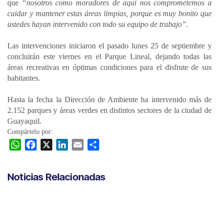
que
“nosotros como moradores de aquí nos comprometemos a
cuidar y mantener estas áreas limpias, porque es muy bonito que
ustedes hayan intervenido con todo su equipo de trabajo”.
Las intervenciones iniciaron el pasado lunes 25 de septiembre y
concluirán este viernes en el Parque Lineal, dejando todas las
áreas recreativas en óptimas condiciones para el disfrute de sus
habitantes.
Hasta la fecha la Dirección de Ambiente ha intervenido más de
2.152 parques y áreas verdes en distintos sectores de la ciudad de
Guayaquil.
Compártelo por:
W
F
X
L
E
C
h
a
i
m
o
a
c
n
a
m
Noticias Relacionadas
t
e
k
i
p
s
b
e
l
a
A
o
d
r
p
o
I
t