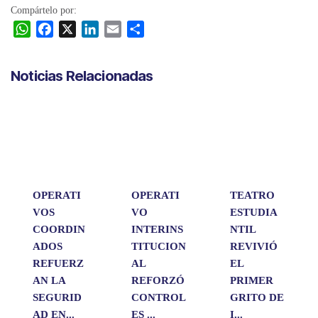
Compártelo por:
W
F
X
L
E
C
h
a
i
m
o
a
c
n
a
m
Noticias Relacionadas
t
e
k
i
p
s
b
e
l
a
A
o
d
r
p
o
I
t
p
k
n
i
r
OPERATI
OPERATI
TEATRO
VOS
VO
ESTUDIA
COORDIN
INTERINS
NTIL
ADOS
TITUCION
REVIVIÓ
REFUERZ
AL
EL
AN LA
REFORZÓ
PRIMER
SEGURID
CONTROL
GRITO DE
AD EN...
ES ...
I...