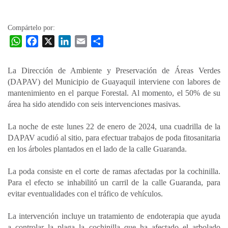
la
entrada
Compártelo por:
W
F
X
L
E
C
h
a
i
m
o
a
c
n
a
m
La Dirección de Ambiente y Preservación de Áreas Verdes
t
e
k
i
p
(DAPAV) del Municipio de Guayaquil interviene con labores de
s
b
e
l
a
mantenimiento en el parque Forestal. Al momento, el 50% de su
A
o
d
r
área ha sido atendido con seis intervenciones masivas.
p
o
I
t
La noche de este lunes 22 de enero de 2024, una cuadrilla de la
p
k
n
i
DAPAV acudió al sitio, para efectuar trabajos de poda fitosanitaria
r
en los árboles plantados en el lado de la calle Guaranda.
La poda consiste en el corte de ramas afectadas por la cochinilla.
Para el efecto se inhabilitó un carril de la calle Guaranda, para
evitar eventualidades con el tráfico de vehículos.
La intervención incluye un tratamiento de endoterapia que ayuda
a controlar la plaga la cochinilla que ha afectado el arbolado