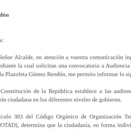
p
a
ndón
r
t
i
s:
r
 Señor Alcalde, en atención a vuestra comunicación in
iante la cual solicitan una convocatoria a Audiencia 
 la Plazoleta Gómez Rendón, me permito informar lo si
 Constitución de la República establece a las audie
ión ciudadana en los diferentes niveles de gobierno.
rtículo 303 del Código Orgánico de Organización Ter
OTAD), determina que la ciudadanía, en forma individ