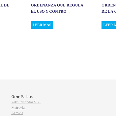
L DE
ORDENANZA QUE REGULA
ORDEN
EL USO Y CONTRO...
DE LA 
LEER MÁS
LEER 
Otros Enlaces
Admunifondos S.A.
Metrovía
Aerovía