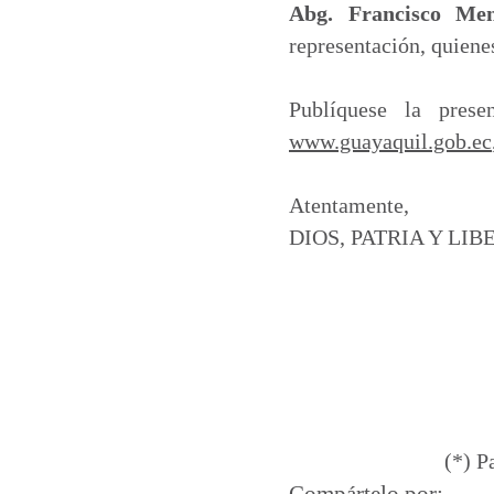
Abg. Francisco Men
representación, quiene
Publíquese la prese
www.guayaquil.gob.ec
Atentamente,
DIOS, PATRIA Y LIB
(*) P
Compártelo por: