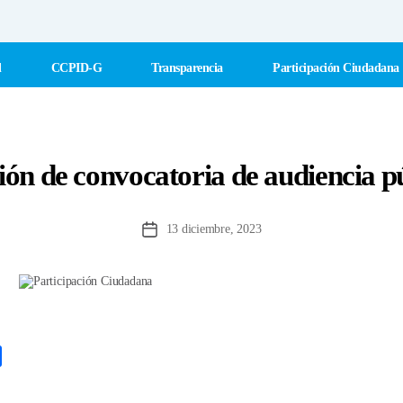
l
CCPID-G
Transparencia
Participación Ciudadana
ión de convocatoria de audiencia p
13 diciembre, 2023
Fecha
de
la
entrada
C
o
m