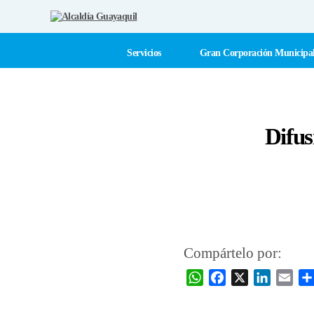
Alcaldía
Guayaquil
Servicios
Gran Corporación Municipa
Difus
Compártelo por:
W
F
X
L
E
h
a
i
m
a
c
n
a