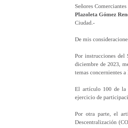
t
e
k
i
Señores Comerciantes
s
b
e
l
Plazoleta Gómez Re
A
o
d
Ciudad.-
p
o
I
p
k
n
De mis consideracione
Por instrucciones del
diciembre de 2023, med
temas concernientes a
El artículo 100 de la
ejercicio de participac
Por otra parte, el a
Descentralización (CO