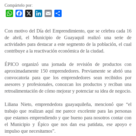
Compártelo por:
W
F
X
L
E
C
h
a
i
m
o
a
c
n
a
m
Con motivo del Día del Emprendimiento, que se celebra cada 16
t
e
k
i
p
de abril, el Municipio de Guayaquil realizó una serie de
s
b
e
l
a
actividades para destacar a este segmento de la población, el cual
A
o
d
r
contribuye a la reactivación económica de la ciudad.
p
o
I
t
ÉPICO organizó una jornada de revisión de productos con
p
k
n
i
aproximadamente 150 emprendedores. Previamente se abrió una
r
convocatoria para que los emprendedores sean recibidos por
asesores y profesionales, conozcan los productos y reciban una
retroalimentación de cómo mejorar y potenciar su idea de negocio.
Liliana Nieto, emprendedora guayaquileña, mencionó que “el
trabajo que realizan aquí me parece excelente para las personas
que estamos emprendiendo y que bueno para nosotros contar con
el Municipio y Épico que nos dan esa patidata, ese apoyo e
impulso que necesitamos”.