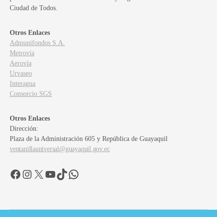
Ciudad de Todos.
Otros Enlaces
Admunifondos S.A.
Metrovía
Aerovía
Urvaseo
Interagua
Consorcio SGS
Otros Enlaces
Dirección:
Plaza de la Administración 605 y República de Guayaquil
ventanillauniversal@guayaquil.gov.ec
Facebook
Instagram
X
YouTube
TikTok
WhatsApp