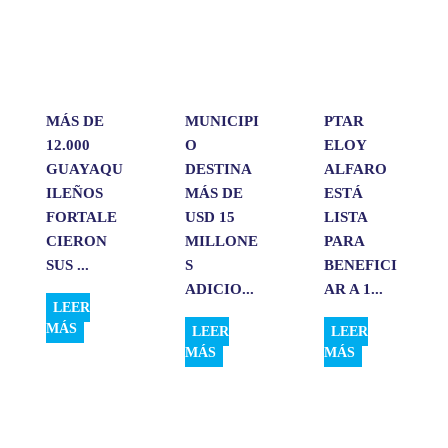
A
o
d
r
p
o
I
t
p
k
n
i
r
MÁS DE
MUNICIPI
PTAR
12.000
O
ELOY
GUAYAQU
DESTINA
ALFARO
ILEÑOS
MÁS DE
ESTÁ
FORTALE
USD 15
LISTA
CIERON
MILLONE
PARA
SUS ...
S
BENEFICI
ADICIO...
AR A 1...
LEER
MÁS
LEER
LEER
MÁS
MÁS