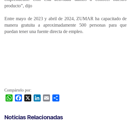
producto”, dijo
Entre mayo de 2023 y abril de 2024, ZUMAR ha capacitado de
manera gratuita a aproximadamente 500 personas para que
puedan tener una fuente directa de empleo.
Compártelo por:
W
F
X
L
E
C
h
a
i
m
o
a
c
n
a
m
Noticias Relacionadas
t
e
k
i
p
s
b
e
l
a