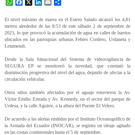
W
F
X
L
E
C
h
a
i
m
o
a
c
n
a
m
El nivel máximo de marea en el Estero Salado alcanzó los 4,81
t
e
k
i
p
metros alrededor de las 8:53 de este sábado 2 de septiembre de
s
b
e
l
a
2023, lo que provocó la acumulación de agua en calles de barrios
A
o
d
r
ubicados en las parroquias urbanas Febres Cordero, Urdaneta y
p
o
I
t
Letamendi.
p
k
n
i
Desde la Sala Situacional del Sistema de videovigilancia de
r
SEGURA EP se monitoreó la novedad, que constató la
disminución progresiva del nivel del agua, dejando de afectar a la
circulación vehicular.
Otros sitios también afectados por el aguaje estuvieron la Av.
Víctor Emilio Estrada y Av. Kennedy, en el sector del parque de
Urdesa, y la calle Aguirre, a la altura del Puente El Velero.
De acuerdo a las alertas emitidas por el Instituto Oceanográfico de
la Armada del Ecuador (INOCAR), se registra un oleaje agitado
en las costas continentales hasta el 5 de septiembre.