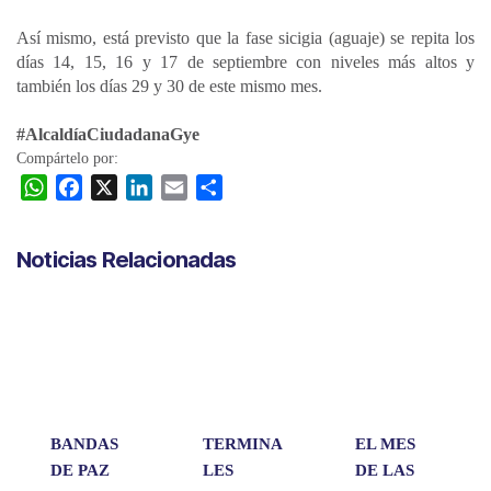
Así mismo, está previsto que la fase sicigia (aguaje) se repita los
días 14, 15, 16 y 17 de septiembre con niveles más altos y
también los días 29 y 30 de este mismo mes.
#AlcaldíaCiudadanaGye
Compártelo por:
W
F
X
L
E
C
h
a
i
m
o
a
c
n
a
m
Noticias Relacionadas
t
e
k
i
p
s
b
e
l
a
A
o
d
r
p
o
I
t
p
k
n
i
r
BANDAS
TERMINA
EL MES
DE PAZ
LES
DE LAS