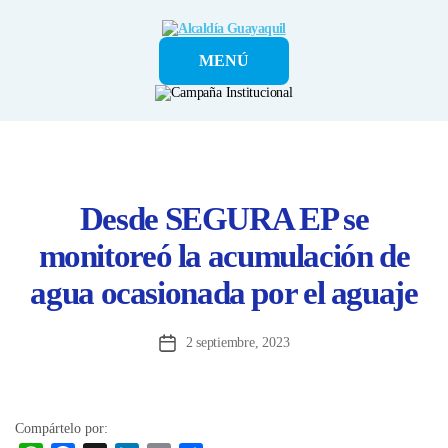
Alcaldía
MENÚ
Guayaquil
Desde SEGURA EP se
monitoreó la acumulación de
agua ocasionada por el aguaje
2 septiembre, 2023
Fecha
de
la
entrada
Compártelo por: