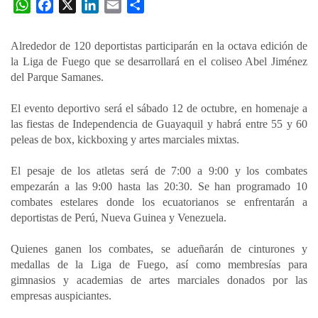
W
F
X
L
E
C
h
a
i
m
o
a
c
n
a
m
Alrededor de 120 deportistas participarán en la octava edición de
t
e
k
i
p
la Liga de Fuego que se desarrollará en el coliseo Abel Jiménez
s
b
e
l
a
del Parque Samanes.
A
o
d
r
p
o
I
t
El evento deportivo será el sábado 12 de octubre, en homenaje a
las fiestas de Independencia de Guayaquil y habrá entre 55 y 60
p
k
n
i
peleas de box, kickboxing y artes marciales mixtas.
r
El pesaje de los atletas será de 7:00 a 9:00 y los combates
empezarán a las 9:00 hasta las 20:30. Se han programado 10
combates estelares donde los ecuatorianos se enfrentarán a
deportistas de Perú, Nueva Guinea y Venezuela.
Quienes ganen los combates, se adueñarán de cinturones y
medallas de la Liga de Fuego, así como membresías para
gimnasios y academias de artes marciales donados por las
empresas auspiciantes.