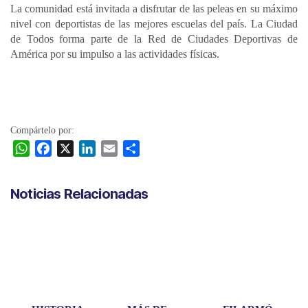
La comunidad está invitada a disfrutar de las peleas en su máximo
nivel con deportistas de las mejores escuelas del país. La Ciudad
de Todos forma parte de la Red de Ciudades Deportivas de
América por su impulso a las actividades físicas.
Compártelo por:
W
F
X
L
E
C
h
a
i
m
o
a
c
n
a
m
Noticias Relacionadas
t
e
k
i
p
s
b
e
l
a
A
o
d
r
p
o
I
t
p
k
n
i
r