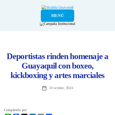
Alcaldía
MENÚ
Guayaquil
Deportistas rinden homenaje a
Guayaquil con boxeo,
kickboxing y artes marciales
10 octubre, 2024
Fecha
de
la
entrada
Compártelo por: