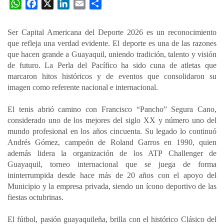
W
F
X
L
E
C
h
a
i
m
o
a
c
n
a
m
Ser Capital Americana del Deporte 2026 es un reconocimiento
t
e
k
i
p
que refleja una verdad evidente. El deporte es una de las razones
s
b
e
l
a
que hacen grande a Guayaquil, uniendo tradición, talento y visión
A
o
d
r
de futuro. La Perla del Pacífico ha sido cuna de atletas que
p
o
I
t
marcaron hitos históricos y de eventos que consolidaron su
imagen como referente nacional e internacional.
p
k
n
i
r
El tenis abrió camino con Francisco “Pancho” Segura Cano,
considerado uno de los mejores del siglo XX y número uno del
mundo profesional en los años cincuenta. Su legado lo continuó
Andrés Gómez, campeón de Roland Garros en 1990, quien
además lidera la organización de los ATP Challenger de
Guayaquil, torneo internacional que se juega de forma
ininterrumpida desde hace más de 20 años con el apoyo del
Municipio y la empresa privada, siendo un ícono deportivo de las
fiestas octubrinas.
El fútbol, pasión guayaquileña, brilla con el histórico Clásico del