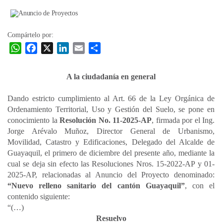
la
entrada
Compártelo por:
W
F
X
L
E
C
h
a
i
m
o
a
c
n
a
m
A la ciudadanía en general
t
e
k
i
p
s
b
e
l
a
Dando estricto cumplimiento al Art. 66 de la Ley Orgánica de
A
o
d
r
Ordenamiento Territorial, Uso y Gestión del Suelo, se pone en
p
o
I
t
conocimiento la
Resolución No. 11-2025-AP
, firmada por el Ing.
Jorge Arévalo Muñoz, Director General de Urbanismo,
p
k
n
i
Movilidad, Catastro y Edificaciones, Delegado del Alcalde de
r
Guayaquil, el primero de diciembre del presente año, mediante la
cual se deja sin efecto las Resoluciones Nros. 15-2022-AP y 01-
2025-AP, relacionadas al Anuncio del Proyecto denominado:
“Nuevo relleno sanitario del cantón Guayaquil”
, con el
contenido siguiente:
“(…)
Resuelvo