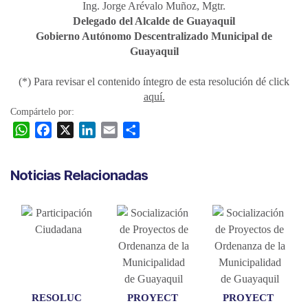
Ing. Jorge Arévalo Muñoz, Mgtr.
Delegado del Alcalde de Guayaquil
Gobierno Autónomo Descentralizado Municipal de
Guayaquil
(*) Para revisar el contenido íntegro de esta resolución dé click
aquí.
Compártelo por:
W
F
X
L
E
C
h
a
i
m
o
a
c
n
a
m
Noticias Relacionadas
t
e
k
i
p
s
b
e
l
a
A
o
d
r
p
o
I
t
p
k
n
i
r
RESOLUC
PROYECT
PROYECT