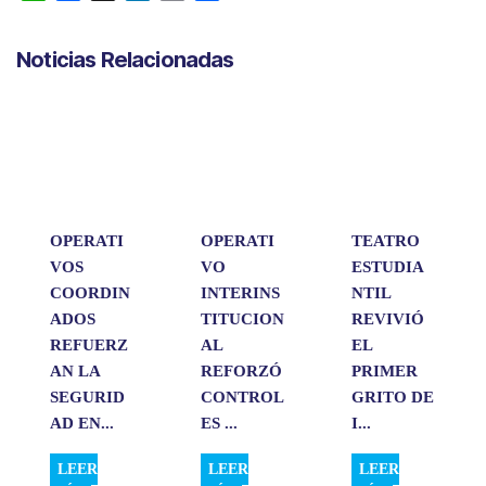
h
a
i
m
o
a
c
n
a
m
Noticias Relacionadas
t
e
k
i
p
s
b
e
l
a
A
o
d
r
p
o
I
t
p
k
n
i
r
OPERATI
OPERATI
TEATRO
VOS
VO
ESTUDIA
COORDIN
INTERINS
NTIL
ADOS
TITUCION
REVIVIÓ
REFUERZ
AL
EL
AN LA
REFORZÓ
PRIMER
SEGURID
CONTROL
GRITO DE
AD EN...
ES ...
I...
LEER
LEER
LEER