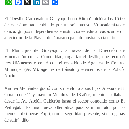
W
F
X
L
E
C
h
a
i
m
o
a
c
n
a
m
El ‘Desfile Carnavalero Guayaquil con Ritmo’ inició a las 15:00
t
e
k
i
p
de este domingo, cobijado por un sol intenso. 30 academias de
s
b
e
l
a
danza, grupos independientes e instituciones educativas acudieron
A
o
d
r
al exterior de la Playita del Guasmo para demostrar su talento.
p
o
I
t
El Municipio de Guayaquil, a través de la Dirección de
p
k
n
i
Vinculación con la Comunidad, organizó el desfile, que recorrió
r
tres kilómetros y contó con el respaldo de Agentes de Control
Municipal (ACM), agentes de tránsito y elementos de la Policía
Nacional.
Andrea Menéndez grabó con su teléfono a sus hijas Alexia de 8,
Coraima de 11 y Joavelin Mendoza de 13 años, mientras bailaban
desde la Av. Abdón Calderón hasta el sector conocido como El
Pedregal. “Es una nueva alternativa para salir un rato, por lo
menos a distraerse. Aquí, con la seguridad presente, sí dan ganas
de salir”, dijo.