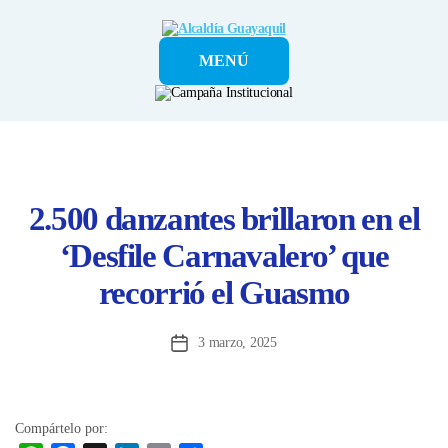
Alcaldía
MENÚ
Guayaquil
2.500 danzantes brillaron en el
‘Desfile Carnavalero’ que
recorrió el Guasmo
3 marzo, 2025
Fecha
de
la
entrada
Compártelo por: