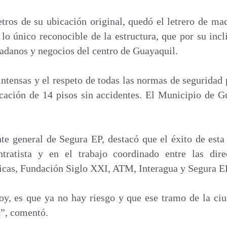
m
p
tros de su ubicación original, quedó el letrero de m
a
s lo único reconocible de la estructura, que por su incl
r
adanos y negocios del centro de Guayaquil.
t
i
ntensas y el respeto de todas las normas de seguridad 
r
icación de 14 pisos sin accidentes. El Municipio de G
e general de Segura EP, destacó que el éxito de esta
tratista y en el trabajo coordinado entre las dire
licas, Fundación Siglo XXI, ATM, Interagua y Segura E
y, es que ya no hay riesgo y que ese tramo de la ci
d”, comentó.