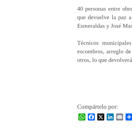
40 personas entre obre
que devuelve la paz a 
Esmeraldas y José Mas
Técnicos municipales 
escombros, arreglo de 
otros, lo que devolver
Compártelo por:
W
F
X
L
E
h
a
i
m
a
c
n
a