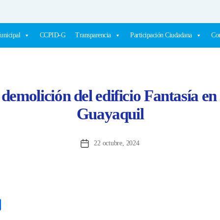
unicipal
CCPID-G
Transparencia
Participación Ciudadana
Com
demolición del edificio Fantasía en 
Guayaquil
22 octubre, 2024
Fecha
de
la
entrada
C
o