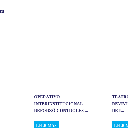
p
as
a
r
t
i
r
OPERATIVO
TEATR
INTERINSTITUCIONAL
REVIVI
REFORZÓ CONTROLES ...
DE I...
LEER MÁS
LEER 