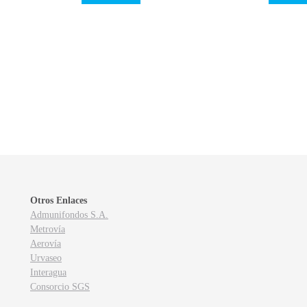
Otros Enlaces
Admunifondos S.A.
Metrovía
Aerovía
Urvaseo
Interagua
Consorcio SGS