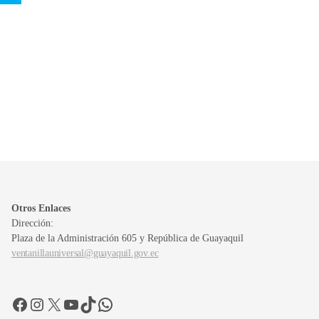
Otros Enlaces
Dirección:
Plaza de la Administración 605 y República de Guayaquil
ventanillauniversal@guayaquil.gov.ec
Facebook
Instagram
X
YouTube
TikTok
WhatsApp