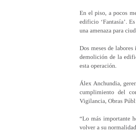
a
c
n
a
t
e
k
i
En el piso, a pocos me
s
b
e
l
edificio ‘Fantasía’. E
A
o
d
una amenaza para ciud
p
o
I
p
k
n
Dos meses de labores i
demolición de la edif
esta operación.
Álex Anchundia, gerent
cumplimiento del con
Vigilancia, Obras Púb
“Lo más importante ho
volver a su normalida