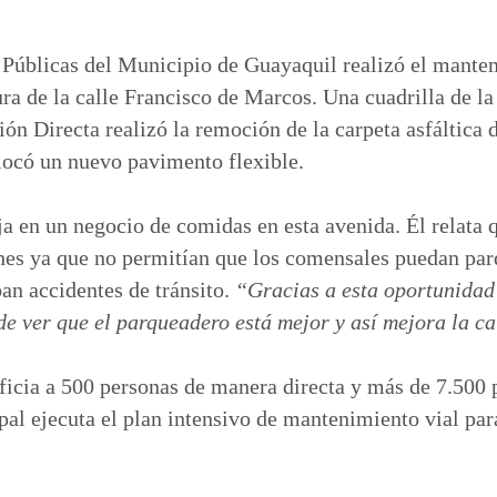
o
m
p
Públicas del Municipio de Guayaquil realizó el manten
a
tura de la calle Francisco de Marcos. Una cuadrilla de l
r
ón Directa realizó la remoción de la carpeta asfáltica 
t
olocó un nuevo pavimento flexible.
i
r
a en un negocio de comidas en esta avenida. Él relata
ches ya que no permitían que los comensales puedan parq
ban accidentes de tránsito.
“Gracias a esta oportunida
de ver que el parqueadero está mejor y así mejora la ca
ficia a 500 personas de manera directa y más de 7.500 
al ejecuta el plan intensivo de mantenimiento vial par