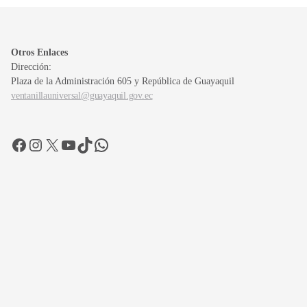
Otros Enlaces
Dirección:
Plaza de la Administración 605 y República de Guayaquil
ventanillauniversal@guayaquil.gov.ec
Facebook
Instagram
X
YouTube
TikTok
WhatsApp