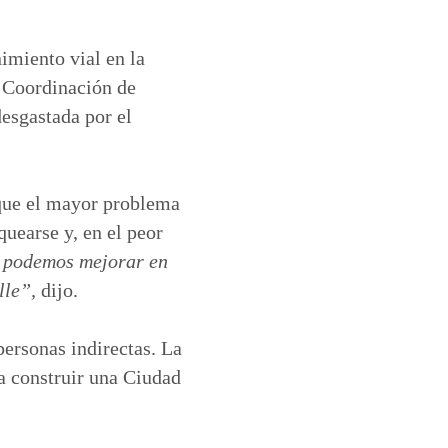
imiento vial en la
a Coordinación de
desgastada por el
 que el mayor problema
uearse y, en el peor
d podemos mejorar en
lle”,
dijo.
personas indirectas. La
a construir una Ciudad