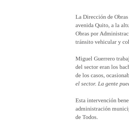
h
a
i
m
a
c
n
a
t
e
k
i
La Dirección de Obras 
s
b
e
l
avenida Quito, a la al
A
o
d
Obras por Administraci
p
o
I
tránsito vehicular y c
p
k
n
Miguel Guerrero trabaj
del sector eran los ba
de los casos, ocasiona
el sector. La gente pue
Esta intervención bene
administración municip
de Todos.