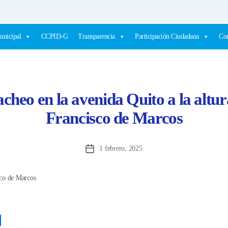
unicipal
CCPID-G
Transparencia
Participación Ciudadana
Com
heo en la avenida Quito a la altura
Francisco de Marcos
1 febrero, 2025
Fecha
de
la
entrada
C