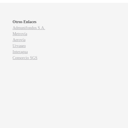
Otros Enlaces
Admunifondos S.A.
Metrovía
Aerovía
Urvaseo
Interagua
Consorcio SGS