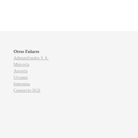
Otros Enlaces
Admunifondos S.A.
Metrovía
Aerovía
Urvaseo
Interagua
Consorcio SGS