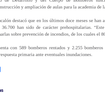
strucción y ampliación de aulas para la academia de la
ucalón destacó que en los últimos doce meses se han 
 36.700 han sido de carácter prehospitalarias. “Es
arlas sobre prevención de incendios, de los cuales el 
uenta con 589 bomberos rentados y 2.255 bomberos v
espuesta primaria ante eventuales inundaciones.
C
o
m
p
as
a
r
t