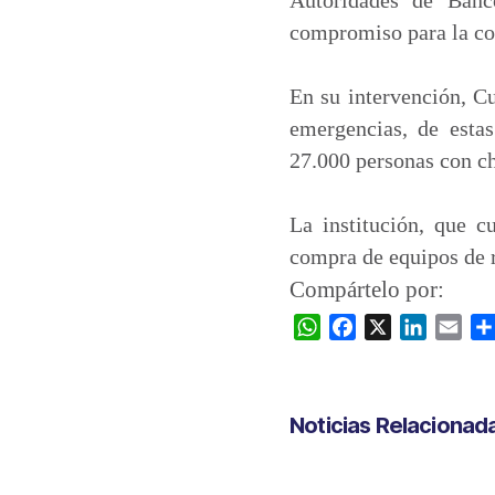
compromiso para la con
En su intervención, C
emergencias, de estas
27.000 personas con ch
La institución, que c
compra de equipos de r
Compártelo por:
W
F
X
L
E
h
a
i
m
a
c
n
a
t
e
k
i
Noticias Relacionad
s
b
e
l
A
o
d
p
o
I