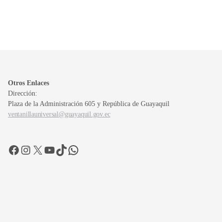
Otros Enlaces
Dirección:
Plaza de la Administración 605 y República de Guayaquil
ventanillauniversal@guayaquil.gov.ec
Facebook
Instagram
X
YouTube
TikTok
WhatsApp