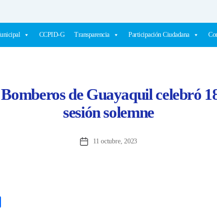
unicipal
CCPID-G
Transparencia
Participación Ciudadana
Com
 Bomberos de Guayaquil celebró 18
sesión solemne
11 octubre, 2023
Fecha
de
la
entrada
C
o