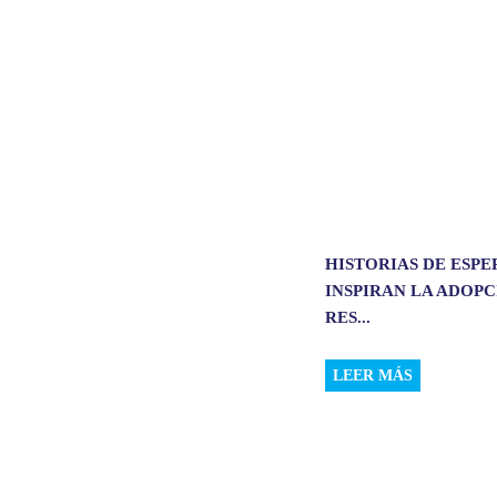
p
k
n
HISTORIAS DE ESP
INSPIRAN LA ADOP
RES...
LEER MÁS