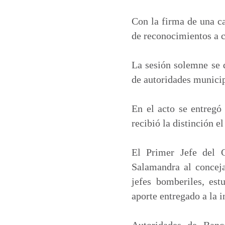
a
c
n
a
t
e
k
i
Con la firma de una ca
s
b
e
l
de reconocimientos a c
A
o
d
p
o
I
La sesión solemne se 
p
k
n
de autoridades municip
En el acto se entregó
recibió la distinción e
El Primer Jefe del 
Salamandra al conceja
jefes bomberiles, est
aporte entregado a la i
Autoridades de Banc