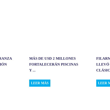
i
r
ERANZA
MÁS DE USD 2 MILLONES
FILAR
CIÓN
FORTALECERÁN PISCINAS
LLEVÓ
Y ...
CLÁSIC.
LEER MÁS
LEER 