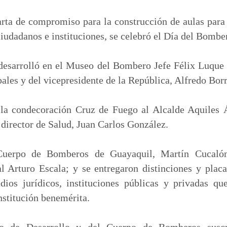
m
p
rta de compromiso para la construcción de aulas para
a
iudadanos e instituciones, se celebró el Día del Bombe
r
t
desarrolló en el Museo del Bombero Jefe Félix Luque P
i
ales y del vicepresidente de la República, Alfredo Borr
r
 la condecoración Cruz de Fuego al Alcalde Aquiles
l director de Salud, Juan Carlos González.
Cuerpo de Bomberos de Guayaquil, Martín Cucalón, 
l Arturo Escala; y se entregaron distinciones y plac
udios jurídicos, instituciones públicas y privadas qu
nstitución benemérita.
o de Desarrollo y del Cuerpo de Bomberos suscr