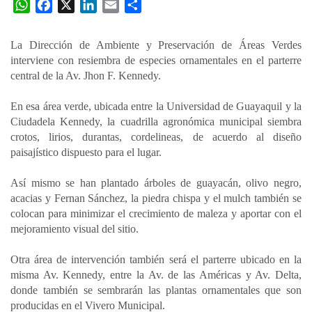
W
F
X
L
E
C
h
a
i
m
o
a
c
n
a
m
La Dirección de Ambiente y Preservación de Áreas Verdes
t
e
k
i
p
interviene con resiembra de especies ornamentales en el parterre
s
b
e
l
a
central de la Av. Jhon F. Kennedy.
A
o
d
r
p
o
I
t
En esa área verde, ubicada entre la Universidad de Guayaquil y la
Ciudadela Kennedy, la cuadrilla agronómica municipal siembra
p
k
n
i
crotos, lirios, durantas, cordelineas, de acuerdo al diseño
r
paisajístico dispuesto para el lugar.
Así mismo se han plantado árboles de guayacán, olivo negro,
acacias y Fernan Sánchez, la piedra chispa y el mulch también se
colocan para minimizar el crecimiento de maleza y aportar con el
mejoramiento visual del sitio.
Otra área de intervención también será el parterre ubicado en la
misma Av. Kennedy, entre la Av. de las Américas y Av. Delta,
donde también se sembrarán las plantas ornamentales que son
producidas en el Vivero Municipal.