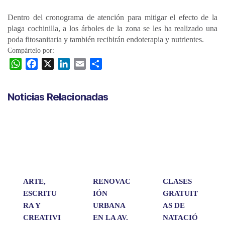
Dentro del cronograma de atención para mitigar el efecto de la
plaga cochinilla, a los árboles de la zona se les ha realizado una
poda fitosanitaria y también recibirán endoterapia y nutrientes.
Compártelo por:
W
F
X
L
E
C
h
a
i
m
o
a
c
n
a
m
Noticias Relacionadas
t
e
k
i
p
s
b
e
l
a
A
o
d
r
p
o
I
t
p
k
n
i
r
ARTE,
RENOVAC
CLASES
ESCRITU
IÓN
GRATUIT
RA Y
URBANA
AS DE
CREATIVI
EN LA AV.
NATACIÓ