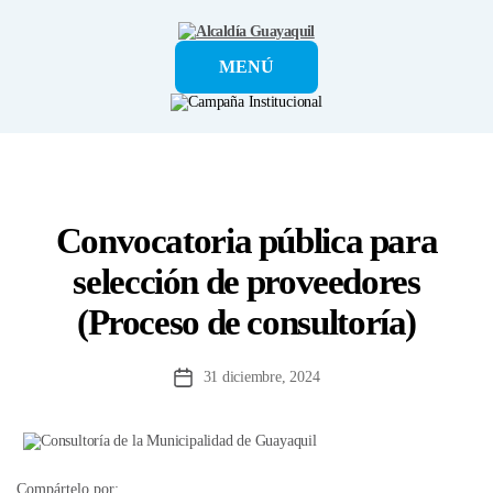
Alcaldía
MENÚ
Guayaquil
Convocatoria pública para
selección de proveedores
(Proceso de consultoría)
31 diciembre, 2024
Fecha
de
la
entrada
Compártelo por: