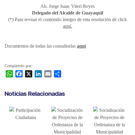
Ab. Jorge Isaac Viteri Reyes
Delegado del Alcalde de Guayaquil
(*) Para revisar el contenido íntegro de esta resolución dé click
aquí.
Documentos de todas las consultorías
aquí
Compártelo por:
W
F
X
L
E
C
h
a
i
m
o
a
c
n
a
m
Noticias Relacionadas
t
e
k
i
p
s
b
e
l
a
A
o
d
r
p
o
I
t
p
k
n
i
r