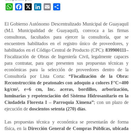
W
F
X
L
E
C
h
a
i
m
o
a
c
n
a
m
El Gobierno Autónomo Descentralizado Municipal de Guayaquil
t
e
k
i
p
(M.I. Municipalidad de Guayaquil), convoca a las firmas
s
b
e
l
a
consultoras, facultados para ejercer la consultoría, que se
A
o
d
r
encuentren habilitados en el registro único de proveedores, y
p
o
I
t
habilitados en el Código Central de Producto (CPC):
839900111–
Fiscalización de Obras de Ingeniería Civil, legalmente capaces
p
k
n
i
para contratar, para que presenten sus propuestas técnicas y
r
económicas para la selección de proveedores dentro de la
Consultoría por Lista Corta:
“Fiscalización de la Obra:
Reconstrucción de peatonales con adoquín a colores F’C=400
kg/cm², e=6 cm, Inc. aceras, bordillos, arborización,
luminarias y repotenciación del Sistema Hidrosanitario en la
Ciudadela Floresta I – Parroquia Ximena”
; con un plazo de
ejecución de
doscientos setenta (270) días
.
Las propuestas técnica y económica se presentarán de forma
física, en la
Dirección General de Compras Públicas, ubicada