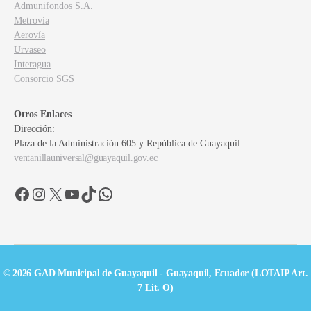
Admunifondos S.A.
Metrovía
Aerovía
Urvaseo
Interagua
Consorcio SGS
Otros Enlaces
Dirección:
Plaza de la Administración 605 y República de Guayaquil
ventanillauniversal@guayaquil.gov.ec
Facebook
Instagram
X
YouTube
TikTok
WhatsApp
© 2026 GAD Municipal de Guayaquil - Guayaquil, Ecuador (LOTAIP Art.
7 Lit. O)