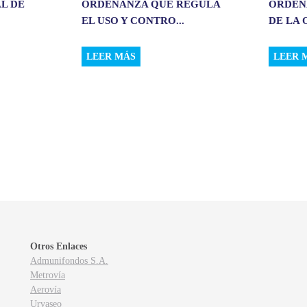
L DE
ORDENANZA QUE REGULA
ORDEN
EL USO Y CONTRO...
DE LA 
LEER MÁS
LEER 
Otros Enlaces
Admunifondos S.A.
Metrovía
Aerovía
Urvaseo