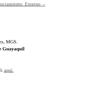
anciamiento Externo –
yes, MGS.
de Guayaquil
ck
aquí.