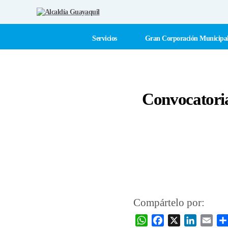
Alcaldía
Guayaquil
Servicios
Gran Corporación Municipa
Convocatoria
Compártelo por:
W
F
X
L
E