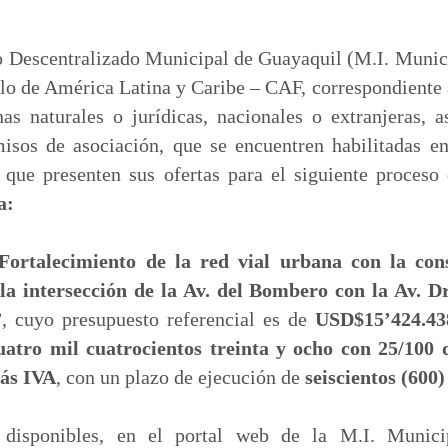
o
m
p
Descentralizado Municipal de Guayaquil (M.I. Munic
a
llo de América Latina y Caribe – CAF, correspondient
r
as naturales o jurídicas, nacionales o extranjeras, a
t
sos de asociación, que se encuentren habilitadas e
i
que presenten sus ofertas para el siguiente proceso
r
a:
rtalecimiento de la red vial urbana con la con
 la intersección de la Av. del Bombero con la Av. D
”
, cuyo presupuesto referencial es de
USD$15’424.438
uatro mil cuatrocientos treinta y ocho con 25/100 
más IVA
, con un plazo de ejecución de
seiscientos (600)
n disponibles, en el portal web de la M.I. Munici