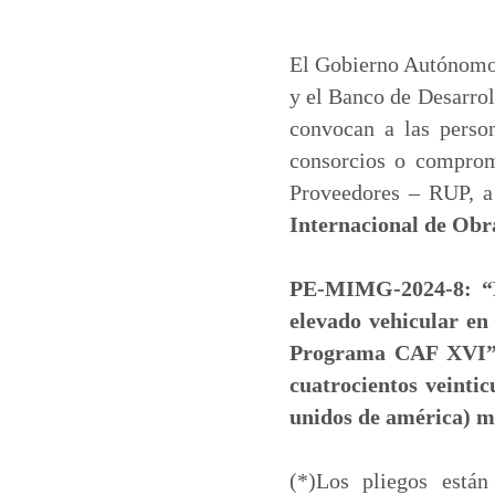
h
a
i
m
a
c
n
a
t
e
k
i
El Gobierno Autónomo 
s
b
e
l
y el Banco de Desarro
A
o
d
convocan a las person
p
o
I
consorcios o compromi
p
k
n
Proveedores – RUP, a 
Internacional de Obr
PE-MIMG-2024-8: “Fo
elevado vehicular en
Programa CAF XVI
cuatrocientos veintic
unidos de américa) 
(*)Los pliegos está