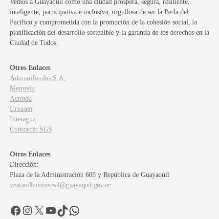
Vemos a Guayaquil como una ciudad próspera, segura, resiliente,
inteligente, participativa e inclusiva; orgullosa de ser la Perla del
Pacífico y comprometida con la promoción de la cohesión social, la
planificación del desarrollo sostenible y la garantía de los derechos en la
Ciudad de Todos.
Otros Enlaces
Admunifondos S.A.
Metrovía
Aerovía
Urvaseo
Interagua
Consorcio SGS
Otros Enlaces
Dirección:
Plaza de la Administración 605 y República de Guayaquil
ventanillauniversal@guayaquil.gov.ec
Facebook
Instagram
X
YouTube
TikTok
WhatsApp