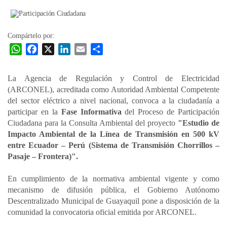
la
entrada
Compártelo por:
W
F
X
L
E
C
h
a
i
m
o
a
c
n
a
m
La Agencia de Regulación y Control de Electricidad
t
e
k
i
p
(ARCONEL), acreditada como Autoridad Ambiental Competente
s
b
e
l
a
del sector eléctrico a nivel nacional, convoca a la ciudadanía a
A
o
d
r
participar en la
Fase Informativa
del Proceso de Participación
p
o
I
t
Ciudadana para la Consulta Ambiental del proyecto
"Estudio de
Impacto Ambiental de la Línea de Transmisión en 500 kV
p
k
n
i
entre Ecuador – Perú (Sistema de Transmisión Chorrillos –
r
Pasaje – Frontera)".
En cumplimiento de la normativa ambiental vigente y como
mecanismo de difusión pública, el Gobierno Autónomo
Descentralizado Municipal de Guayaquil pone a disposición de la
comunidad la convocatoria oficial emitida por ARCONEL.