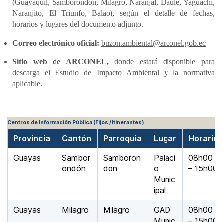
(Guayaquil, Samborondón, Milagro, Naranjal, Daule, Yaguachi,
Naranjito, El Triunfo, Balao), según el detalle de fechas,
horarios y lugares del documento adjunto.
Correo electrónico oficial:
buzon.ambiental@arconel.gob.ec
Sitio web de
ARCONEL
,
donde estará disponible para
descarga el Estudio de Impacto Ambiental y la normativa
aplicable.
Centros de Información Pública (Fijos / Itinerantes)
Provincia
Cantón
Parroquia
Lugar
Horario
Guayas
Sambor
Samboron
Palaci
08h00
ondón
dón
o
– 15h00
Munic
ipal
Guayas
Milagro
Milagro
GAD
08h00
Munic
– 15h00