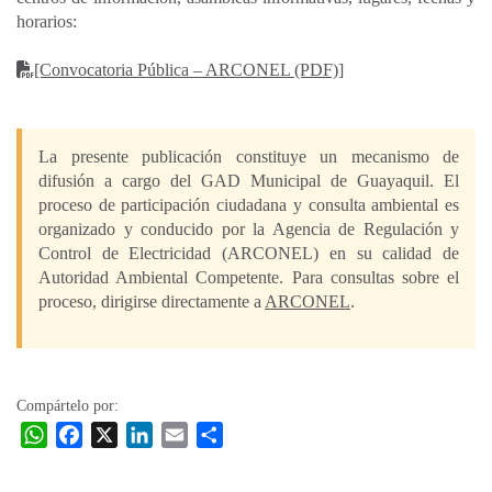
horarios:
[Convocatoria Pública – ARCONEL (PDF)]
La presente publicación constituye un mecanismo de
difusión a cargo del GAD Municipal de Guayaquil. El
proceso de participación ciudadana y consulta ambiental es
organizado y conducido por la Agencia de Regulación y
Control de Electricidad (ARCONEL) en su calidad de
Autoridad Ambiental Competente. Para consultas sobre el
proceso, dirigirse directamente a
ARCONEL
.
Compártelo por:
W
F
X
L
E
C
h
a
i
m
o
a
c
n
a
m