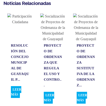
Noticias Relacionadas
t
e
k
i
p
s
b
e
l
a
A
o
d
r
p
o
I
t
p
k
n
i
r
RESOLUC
PROYECT
PROYECT
IÓN DEL
O DE
O DE
CONCEJO
ORDENAN
ORDENAN
MUNICIP
ZA QUE
ZA
AL DE
REGULA
SUSTITUT
GUAYAQU
EL USO Y
IVA DE LA
IL P...
CONTRO..
ORDENAN
.
Z...
LEER
MÁS
LEER
LEER
MÁS
MÁS