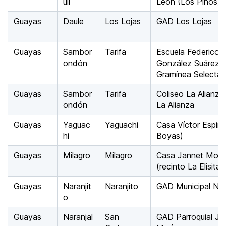
uil
León (Los Pinos)
Guayas
Daule
Los Lojas
GAD Los Lojas
Guayas
Sambor
Tarifa
Escuela Federico
ondón
González Suárez, 
Gramínea Selecta
Guayas
Sambor
Tarifa
Coliseo La Alianza,
ondón
La Alianza
Guayas
Yaguac
Yaguachi
Casa Víctor Espin
hi
Boyas)
Guayas
Milagro
Milagro
Casa Jannet Morá
(recinto La Elisita)
Guayas
Naranjit
Naranjito
GAD Municipal Nar
o
Guayas
Naranjal
San
GAD Parroquial Je