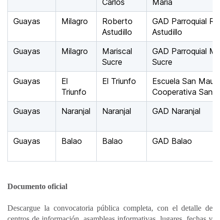
Carlos
María
Guayas
Milagro
Roberto
GAD Parroquial Ro
Astudillo
Astudillo
Guayas
Milagro
Mariscal
GAD Parroquial Ma
Sucre
Sucre
Guayas
El
El Triunfo
Escuela San Mauric
Triunfo
Cooperativa San M
Guayas
Naranjal
Naranjal
GAD Naranjal
Guayas
Balao
Balao
GAD Balao
Documento oficial
Descargue la convocatoria pública completa, con el detalle de
centros de información, asambleas informativas, lugares, fechas y