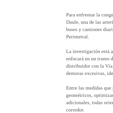
h
a
i
m
a
c
n
a
t
e
k
i
Para enfrentar la conge
s
b
e
l
Daule, una de las arte
A
o
d
buses y camiones diari
p
o
I
Perimetral.
p
k
n
La investigación está 
enfocará en un tramo d
distribuidor con la Ví
demoras excesivas, ide
Entre las medidas que 
geométricos, optimizac
adicionales, todas orie
corredor.