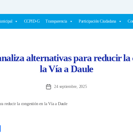
unicipal
CCPID-G
Transparencia
Participación Ciudadana
Com
naliza alternativas para reducir la
la Vía a Daule
24 septiembre, 2025
Fecha
de
la
entrada
C