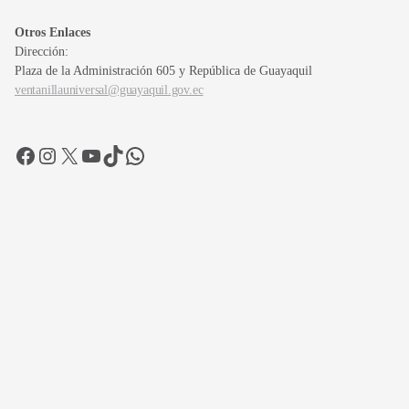
Otros Enlaces
Dirección:
Plaza de la Administración 605 y República de Guayaquil
ventanillauniversal@guayaquil.gov.ec
Facebook
Instagram
X
YouTube
TikTok
WhatsApp