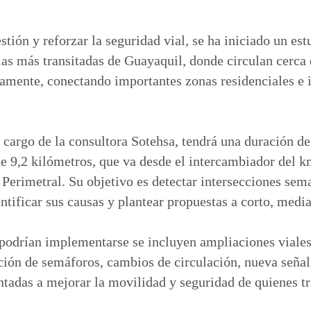
o
m
p
stión y reforzar la seguridad vial, se ha iniciado un est
a
rias más transitadas de Guayaquil, donde circulan cerca 
r
amente, conectando importantes zonas residenciales e i
t
i
r
a cargo de la consultora Sotehsa, tendrá una duración d
e 9,2 kilómetros, que va desde el intercambiador del km
a Perimetral. Su objetivo es detectar intersecciones sem
ntificar sus causas y plantear propuestas a corto, media
podrían implementarse se incluyen ampliaciones viales
ión de semáforos, cambios de circulación, nueva señal
ntadas a mejorar la movilidad y seguridad de quienes tr