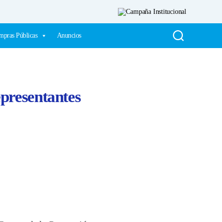
pras Públicas
Anuncios
epresentantes