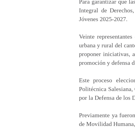
t
e
k
i
Para garantizar que la
s
b
e
l
Integral de Derechos
A
o
d
Jóvenes 2025-2027.
p
o
I
p
k
n
Veinte representantes 
urbana y rural del can
proponer iniciativas, 
promoción y defensa de
Este proceso eleccio
Politécnica Salesiana,
por la Defensa de lo
Previamente ya fueron
de Movilidad Humana, 