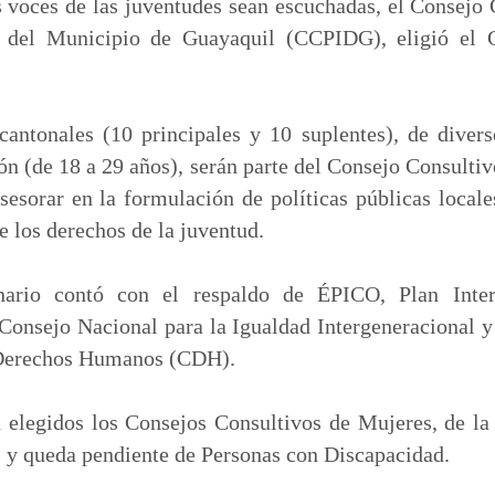
p
s voces de las juventudes sean escuchadas, el Consejo
a
, del Municipio de Guayaquil (CCPIDG), eligió el 
r
t
i
cantonales (10 principales y 10 suplentes), de diver
r
tón (de 18 a 29 años), serán parte del Consejo Consulti
asesorar en la formulación de políticas públicas locale
 los derechos de la juventud.
nario contó con el respaldo de ÉPICO, Plan Inter
 Consejo Nacional para la Igualdad Intergeneracional
s Derechos Humanos (CDH).
 elegidos los Consejos Consultivos de Mujeres, de la
y queda pendiente de Personas con Discapacidad.