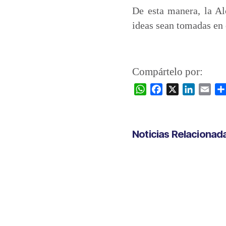
De esta manera, la Al
ideas sean tomadas en 
Compártelo por:
W
F
X
L
E
h
a
i
m
a
c
n
a
t
e
k
i
Noticias Relacionad
s
b
e
l
A
o
d
p
o
I
p
k
n