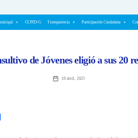
unicipal
CCPID-G
Transparencia
Participación Ciudadana
Com
ultivo de Jóvenes eligió a sus 20 r
18 abril, 2025
Fecha
de
la
entrada
C
o
m