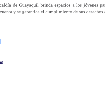
caldía de Guayaquil brinda espacios a los jóvenes pa
cuenta y se garantice el cumplimiento de sus derechos 
C
o
m
p
as
a
r
t
i
r