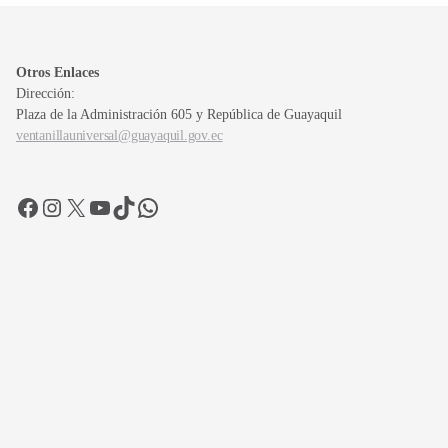
Otros Enlaces
Dirección:
Plaza de la Administración 605 y República de Guayaquil
ventanillauniversal@guayaquil.gov.ec
Facebook
Instagram
X
YouTube
TikTok
WhatsApp