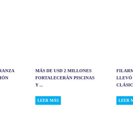
i
r
ERANZA
MÁS DE USD 2 MILLONES
FILAR
CIÓN
FORTALECERÁN PISCINAS
LLEVÓ
Y ...
CLÁSIC.
LEER MÁS
LEER 