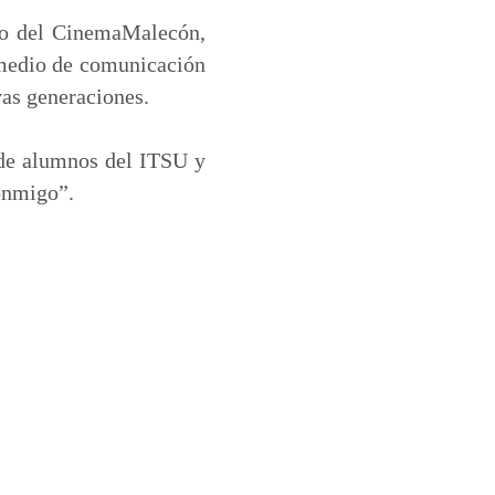
nto del CinemaMalecón,
 medio de comunicación
vas generaciones.
de alumnos del ITSU y
onmigo”.