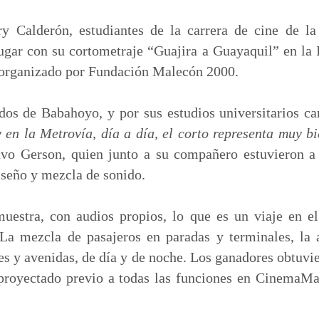
m
p
 Calderón, estudiantes de la carrera de cine de la
a
ugar con su cortometraje “Guajira a Guayaquil” en la
r
 organizado por Fundación Malecón 2000.
t
i
dos de Babahoyo, y por sus estudios universitarios ca
r
en la Metrovía, día a día, el corto representa muy b
vo Gerson, quien junto a su compañero estuvieron a 
iseño y mezcla de sonido.
uestra, con audios propios, lo que es un viaje en el
La mezcla de pasajeros en paradas y terminales, la a
les y avenidas, de día y de noche. Los ganadores obtu
 proyectado previo a todas las funciones en CinemaMal