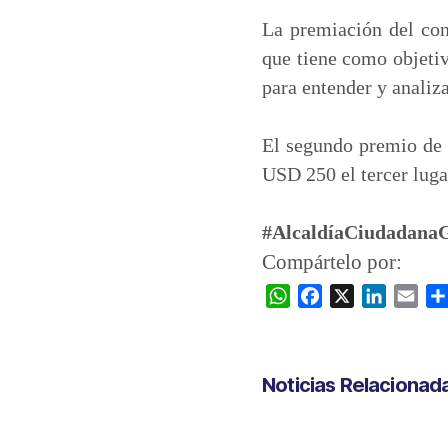
La premiación del con
que tiene como objeti
para entender y analiz
El segundo premio de
USD 250 el tercer luga
#AlcaldíaCiudadana
Compártelo por:
W
F
X
L
E
h
a
i
m
a
c
n
a
t
e
k
i
Noticias Relacionad
s
b
e
l
A
o
d
p
o
I