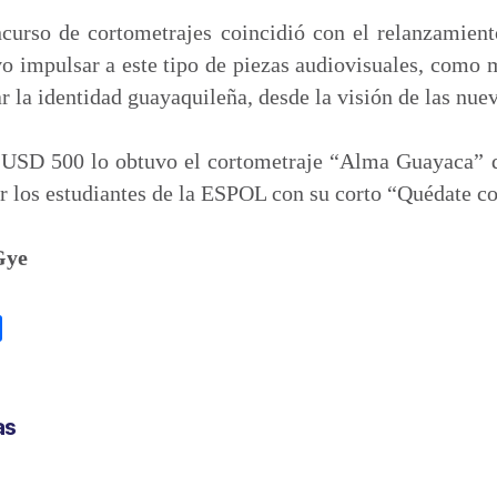
curso de cortometrajes coincidió con el relanzamie
vo impulsar a este tipo de piezas audiovisuales, como
ar la identidad guayaquileña, desde la visión de las nue
 USD 500 lo obtuvo el cortometraje “Alma Guayaca” 
r los estudiantes de la ESPOL con su corto “Quédate c
Gye
C
o
m
p
as
a
r
t