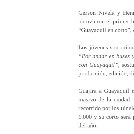
a
c
n
a
t
e
k
i
Gerson Nivela y Henry
s
b
e
l
obtuvieron el primer l
A
o
d
“Guayaquil en corto”,
p
o
I
p
k
n
Los jóvenes son oriun
“Por andar en buses y 
con Guayaquil”,
sostu
producción, edición, d
Guajira a Guayaquil m
masivo de la ciudad. 
recorrido por los túne
1.000 y su corto será
del año.