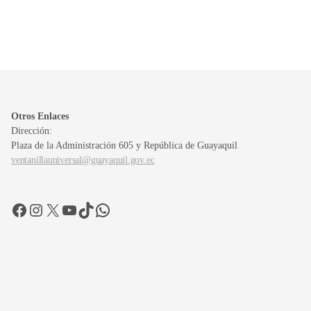
Otros Enlaces
Dirección:
Plaza de la Administración 605 y República de Guayaquil
ventanillauniversal@guayaquil.gov.ec
Facebook
Instagram
X
YouTube
TikTok
WhatsApp