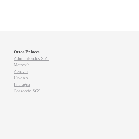
Otros Enlaces
Admunifondos S.A.
Metrovía
Aerovía
Urvaseo
Interagua
Consorcio SGS