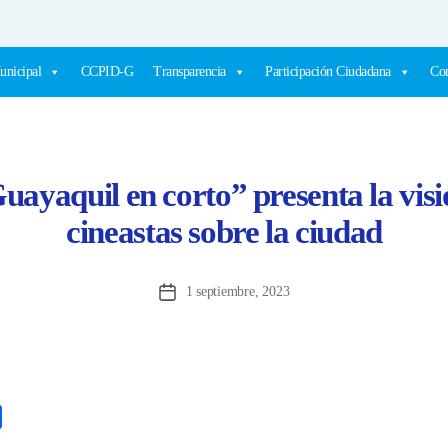
unicipal
CCPID-G
Transparencia
Participación Ciudadana
Com
ayaquil en corto” presenta la visi
cineastas sobre la ciudad
1 septiembre, 2023
Fecha
de
la
entrada
C
o