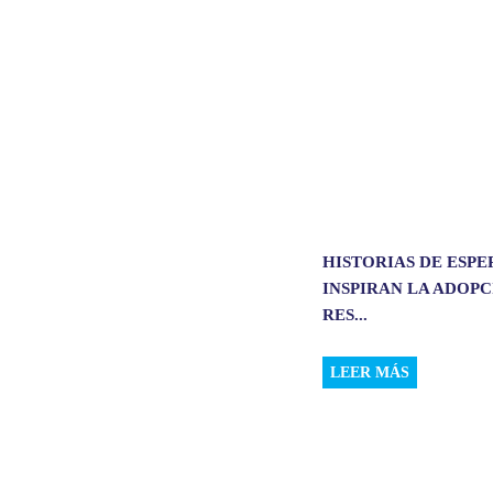
p
k
n
HISTORIAS DE ESP
INSPIRAN LA ADOP
RES...
LEER MÁS