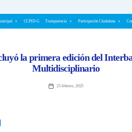
unicipal
CCPID-G
Transparencia
Participación Ciudadana
Com
luyó la primera edición del Interba
Multidisciplinario
25 febrero, 2025
Fecha
de
la
entrada
C
o