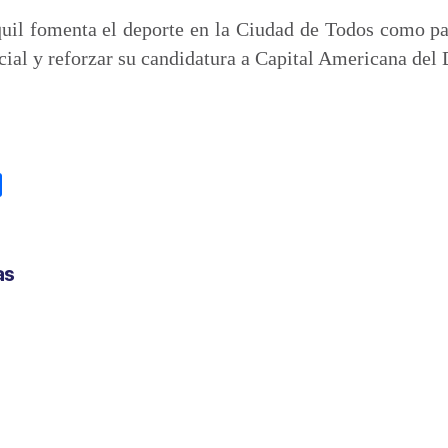
uil fomenta el deporte en la Ciudad de Todos como par
ocial y reforzar su candidatura a Capital Americana del 
C
o
m
p
as
a
r
t
i
r