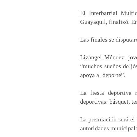
a
c
n
a
t
e
k
i
El Interbarrial Mult
s
b
e
l
Guayaquil, finalizó. E
A
o
d
p
o
I
Las finales se disputa
p
k
n
Lizángel Méndez, jov
“muchos sueños de jóv
apoya al deporte”.
La fiesta deportiva 
deportivas: básquet, te
La premiación será el 
autoridades municipales