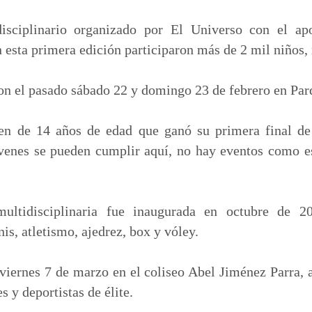
m
p
idisciplinario organizado por El Universo con el a
a
n esta primera edición participaron más de 2 mil niños, 
r
t
ron el pasado sábado 22 y domingo 23 de febrero en Pa
i
r
en de 14 años de edad que ganó su primera final d
enes se pueden cumplir aquí, no hay eventos como e
multidisciplinaria fue inaugurada en octubre de 2
nis, atletismo, ajedrez, box y vóley.
viernes 7 de marzo en el coliseo Abel Jiménez Parra, a
 y deportistas de élite.