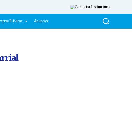
pras Públicas
Anuncios
rrial