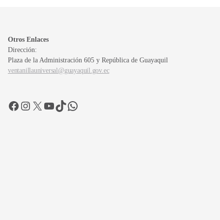
Otros Enlaces
Dirección:
Plaza de la Administración 605 y República de Guayaquil
ventanillauniversal@guayaquil.gov.ec
Facebook
Instagram
X
YouTube
TikTok
WhatsApp