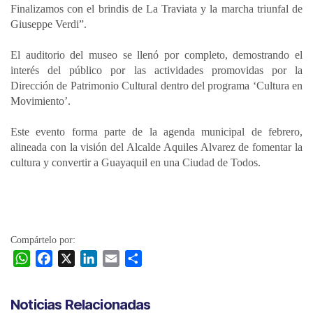
Finalizamos con el brindis de La Traviata y la marcha triunfal de
Giuseppe Verdi”.
El auditorio del museo se llenó por completo, demostrando el
interés del público por las actividades promovidas por la
Dirección de Patrimonio Cultural dentro del programa ‘Cultura en
Movimiento’.
Este evento forma parte de la agenda municipal de febrero,
alineada con la visión del Alcalde Aquiles Alvarez de fomentar la
cultura y convertir a Guayaquil en una Ciudad de Todos.
Compártelo por:
W
F
X
L
E
C
h
a
i
m
o
a
c
n
a
m
Noticias Relacionadas
t
e
k
i
p