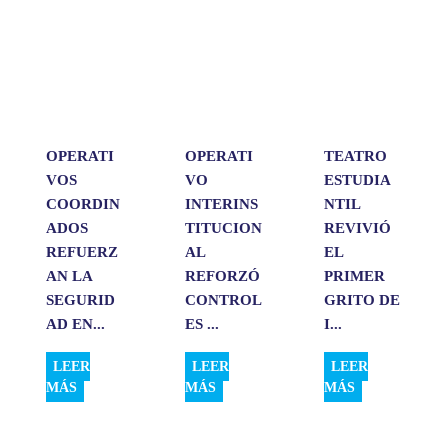
s
b
e
l
a
A
o
d
r
p
o
I
t
p
k
n
i
r
OPERATI
OPERATI
TEATRO
VOS
VO
ESTUDIA
COORDIN
INTERINS
NTIL
ADOS
TITUCION
REVIVIÓ
REFUERZ
AL
EL
AN LA
REFORZÓ
PRIMER
SEGURID
CONTROL
GRITO DE
AD EN...
ES ...
I...
LEER
LEER
LEER
MÁS
MÁS
MÁS