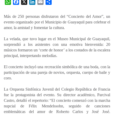
W
F
X
L
E
C
h
a
i
m
o
a
c
n
a
m
Más de 250 personas disfrutaron del “Concierto del Amor”, un
t
e
k
i
p
evento organizado por el Municipio de Guayaquil para celebrar el
s
b
e
l
a
amor, la amistad y fomentar la cultura.
A
o
d
r
p
o
I
t
La velada, que tuvo lugar en el Museo Municipal de Guayaquil,
sorprendió a los asistentes con una emotiva bienvenida: 20
p
k
n
i
músicos formaron un ‘corte de honor’ a los costados de la escalera
r
principal, interpretando melodías.
El concierto incluyó una recreación simbólica de una boda, con la
participación de una pareja de novios, orquesta, cuerpo de baile y
coro.
La Orquesta Sinfónica Juvenil del Colegio República de Francia
fue la protagonista del evento. Su director académico, Parcival
Castro, detalló el repertorio: “El concierto comenzó con la marcha
nupcial de Félix Mendelssohn, seguido de canciones
emblemáticas del amor de Roberto Carlos y José José.