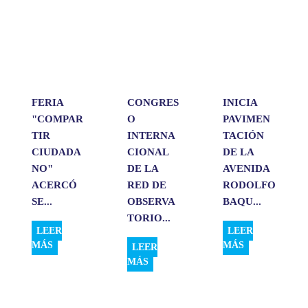
s
b
e
l
a
A
o
d
r
p
o
I
t
p
k
n
i
r
FERIA
CONGRES
INICIA
"COMPAR
O
PAVIMEN
TIR
INTERNA
TACIÓN
CIUDADA
CIONAL
DE LA
NO"
DE LA
AVENIDA
ACERCÓ
RED DE
RODOLFO
SE...
OBSERVA
BAQU...
TORIO...
LEER
LEER
MÁS
MÁS
LEER
MÁS