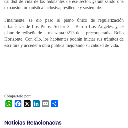
calidad de vida de los habitantes de ese sector, garantizando una
expansión urbanística inclusiva, resiliente y sostenible.
Finalmente, se dio paso al plano único de regularización
urbanística de Los Pinos, Sector 3 – Barrio Los Ángeles; y, el
plano de rediseño de la manzana 0213 de la precooperativa Bello
Horizonte. Con ello, los habitantes podrán iniciar sus trámites de
escritura y acceder a obra pública mejorando su calidad de vida.
Compártelo por:
W
F
X
L
E
C
h
a
i
m
o
a
c
n
a
m
Noticias Relacionadas
t
e
k
i
p