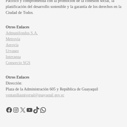
Pacífico y comprometida con la promoción de la cohesión social, la
planificación del desarrollo sostenible y la garantía de los derechos en la
Ciudad de Todos.
Otros Enlaces
Admunifondos S.A.
Metrovía
Aerovía
Urvaseo
Interagua
Consorcio SGS
Otros Enlaces
Dirección:
Plaza de la Administración 605 y República de Guayaquil
ventanillauniversal@guayaquil.gov.ec
Facebook
Instagram
X
YouTube
TikTok
WhatsApp