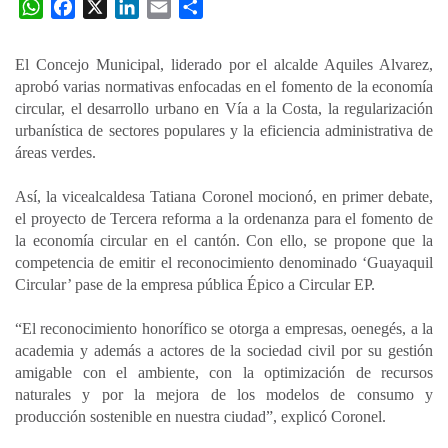
W
F
X
L
E
C
h
a
i
m
o
a
c
n
a
m
El Concejo Municipal, liderado por el alcalde Aquiles Alvarez,
t
e
k
i
p
aprobó varias normativas enfocadas en el fomento de la economía
s
b
e
l
a
circular, el desarrollo urbano en Vía a la Costa, la regularización
A
o
d
r
urbanística de sectores populares y la eficiencia administrativa de
p
o
I
t
áreas verdes.
p
k
n
i
Así, la vicealcaldesa Tatiana Coronel mocionó, en primer debate,
r
el proyecto de Tercera reforma a la ordenanza para el fomento de
la economía circular en el cantón. Con ello, se propone que la
competencia de emitir el reconocimiento denominado ‘Guayaquil
Circular’ pase de la empresa pública Épico a Circular EP.
“El reconocimiento honorífico se otorga a empresas, oenegés, a la
academia y además a actores de la sociedad civil por su gestión
amigable con el ambiente, con la optimización de recursos
naturales y por la mejora de los modelos de consumo y
producción sostenible en nuestra ciudad”, explicó Coronel.