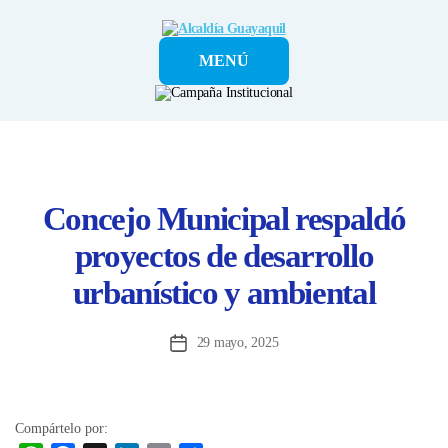
Alcaldía
MENÚ
Guayaquil
Concejo Municipal respaldó
proyectos de desarrollo
urbanístico y ambiental
29 mayo, 2025
Fecha
de
la
entrada
Compártelo por: