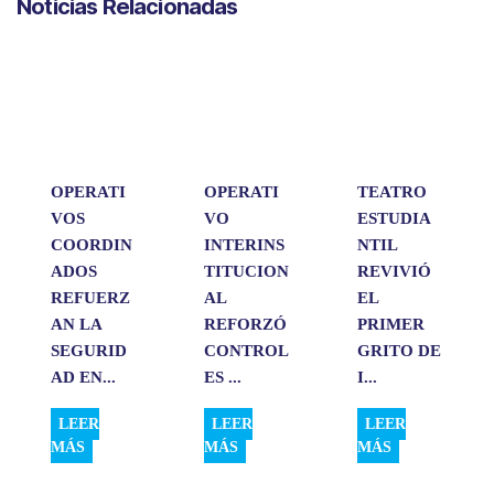
Noticias Relacionadas
t
e
k
i
p
s
b
e
l
a
A
o
d
r
p
o
I
t
p
k
n
i
r
OPERATI
OPERATI
TEATRO
VOS
VO
ESTUDIA
COORDIN
INTERINS
NTIL
ADOS
TITUCION
REVIVIÓ
REFUERZ
AL
EL
AN LA
REFORZÓ
PRIMER
SEGURID
CONTROL
GRITO DE
AD EN...
ES ...
I...
LEER
LEER
LEER
MÁS
MÁS
MÁS