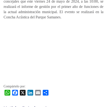
concejales que este viernes 24 de mayo de 2024, a las 10:00, se
realizará el informe de gestión por el primer año de funciones de
la actual administración municipal. El evento se realizará en la
Concha Acústica del Parque Samanes.
Compártelo por:
W
F
X
L
E
C
h
a
i
m
o
a
c
n
a
m