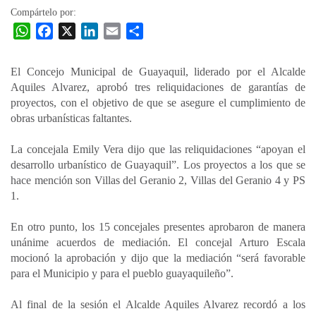
Compártelo por:
W
F
X
L
E
C
h
a
i
m
o
a
c
n
a
m
El Concejo Municipal de Guayaquil, liderado por el Alcalde
t
e
k
i
p
Aquiles Alvarez, aprobó tres reliquidaciones de garantías de
s
b
e
l
a
proyectos, con el objetivo de que se asegure el cumplimiento de
A
o
d
r
obras urbanísticas faltantes.
p
o
I
t
La concejala Emily Vera dijo que las reliquidaciones “apoyan el
p
k
n
i
desarrollo urbanístico de Guayaquil”. Los proyectos a los que se
r
hace mención son Villas del Geranio 2, Villas del Geranio 4 y PS
1.
En otro punto, los 15 concejales presentes aprobaron de manera
unánime acuerdos de mediación. El concejal Arturo Escala
mocionó la aprobación y dijo que la mediación “será favorable
para el Municipio y para el pueblo guayaquileño”.
Al final de la sesión el Alcalde Aquiles Alvarez recordó a los