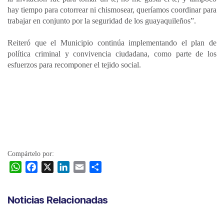
hay tiempo para cotorrear ni chismosear, queríamos coordinar para
trabajar en conjunto por la seguridad de los guayaquileños”.
Reiteró que el Municipio continúa implementando el plan de
política criminal y convivencia ciudadana, como parte de los
esfuerzos para recomponer el tejido social.
Compártelo por:
W
F
X
L
E
C
h
a
i
m
o
a
c
n
a
m
Noticias Relacionadas
t
e
k
i
p
s
b
e
l
a