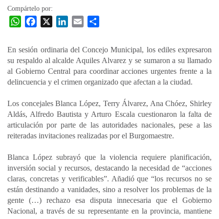
Compártelo por:
W
F
X
L
E
C
h
a
i
m
o
a
c
n
a
m
En sesión ordinaria del Concejo Municipal, los ediles expresaron
t
e
k
i
p
su respaldo al alcalde Aquiles Alvarez y se sumaron a su llamado
s
b
e
l
a
al Gobierno Central para coordinar acciones urgentes frente a la
A
o
d
r
delincuencia y el crimen organizado que afectan a la ciudad.
p
o
I
t
Los concejales Blanca López, Terry Álvarez, Ana Chóez, Shirley
p
k
n
i
Aldás, Alfredo Bautista y Arturo Escala cuestionaron la falta de
r
articulación por parte de las autoridades nacionales, pese a las
reiteradas invitaciones realizadas por el Burgomaestre.
Blanca López subrayó que la violencia requiere planificación,
inversión social y recursos, destacando la necesidad de “acciones
claras, concretas y verificables”. Añadió que “los recursos no se
están destinando a vanidades, sino a resolver los problemas de la
gente (…) rechazo esa disputa innecesaria que el Gobierno
Nacional, a través de su representante en la provincia, mantiene