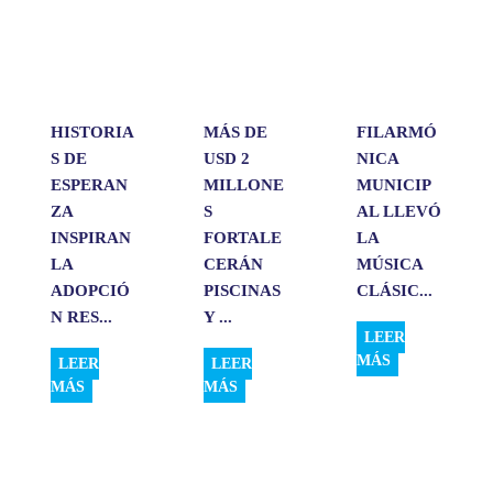
A
o
d
r
p
o
I
t
p
k
n
i
r
HISTORIA
MÁS DE
FILARMÓ
S DE
USD 2
NICA
ESPERAN
MILLONE
MUNICIP
ZA
S
AL LLEVÓ
INSPIRAN
FORTALE
LA
LA
CERÁN
MÚSICA
ADOPCIÓ
PISCINAS
CLÁSIC...
N RES...
Y ...
LEER
MÁS
LEER
LEER
MÁS
MÁS