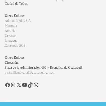
Ciudad de Todos.
Otros Enlaces
Admunifondos S.A.
Metrovía
Aerovía
Urvaseo
Interagua
Consorcio SGS
Otros Enlaces
Dirección:
Plaza de la Administración 605 y República de Guayaquil
ventanillauniversal@guayaquil.gov.ec
Facebook
Instagram
X
YouTube
TikTok
WhatsApp