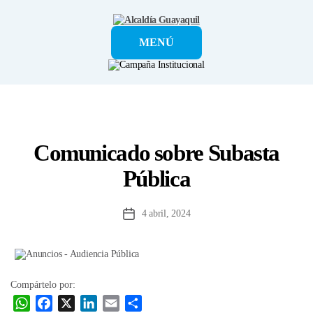
Alcaldía
MENÚ
Guayaquil
Comunicado sobre Subasta
Pública
4 abril, 2024
Fecha
de
la
entrada
Compártelo por:
W
F
X
L
E
C