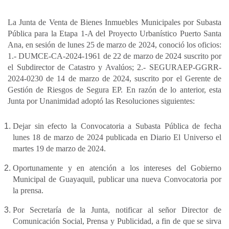
h
a
i
m
o
a
c
n
a
m
La Junta de Venta de Bienes Inmuebles Municipales por Subasta
t
e
k
i
p
Pública para la Etapa 1-A del Proyecto Urbanístico Puerto Santa
s
b
e
l
a
Ana, en sesión de lunes 25 de marzo de 2024, conoció los oficios:
A
o
d
r
1.- DUMCE-CA-2024-1961 de 22 de marzo de 2024 suscrito por
p
o
I
t
el Subdirector de Catastro y Avalúos; 2.- SEGURAEP-GGRR-
2024-0230 de 14 de marzo de 2024, suscrito por el Gerente de
p
k
n
i
Gestión de Riesgos de Segura EP. En razón de lo anterior, esta
r
Junta por Unanimidad adoptó las Resoluciones siguientes:
Dejar sin efecto la Convocatoria a Subasta Pública de fecha
lunes 18 de marzo de 2024 publicada en Diario El Universo el
martes 19 de marzo de 2024.
Oportunamente y en atención a los intereses del Gobierno
Municipal de Guayaquil, publicar una nueva Convocatoria por
la prensa.
Por Secretaría de la Junta, notificar al señor Director de
Comunicación Social, Prensa y Publicidad, a fin de que se sirva