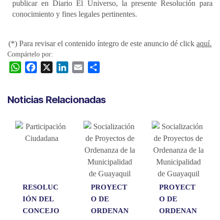
publicar en Diario El Universo, la presente Resolución para
conocimiento y fines legales pertinentes.
(*) Para revisar el contenido íntegro de este anuncio dé click
aquí.
Compártelo por:
W
F
X
L
E
C
h
a
i
m
o
a
c
n
a
m
Noticias Relacionadas
t
e
k
i
p
s
b
e
l
a
A
o
d
r
p
o
I
t
p
k
n
i
r
RESOLUC
PROYECT
PROYECT
IÓN DEL
O DE
O DE
CONCEJO
ORDENAN
ORDENAN