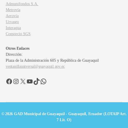
Admunifondos S.A.
Metrovía
Aerovía
Urvaseo
Interagua
Consorcio SGS
Otros Enlaces
Dirección:
Plaza de la Administración 605 y República de Guayaquil
ventanillauniversal@guayaquil.gov.ec
Facebook
Instagram
X
YouTube
TikTok
WhatsApp
© 2026 GAD Municipal de Guayaquil - Guayaquil, Ecuador (LOTAIP Art.
7 Lit. O)