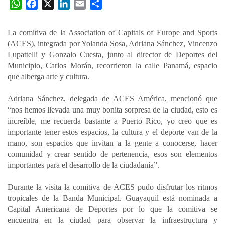
W
F
X
L
E
C
h
a
i
m
o
a
c
n
a
m
La comitiva de la Association of Capitals of Europe and Sports
t
e
k
i
p
(ACES), integrada por Yolanda Sosa, Adriana Sánchez, Vincenzo
s
b
e
l
a
Lupattelli y Gonzalo Cuesta, junto al director de Deportes del
A
o
d
r
Municipio, Carlos Morán, recorrieron la calle Panamá, espacio
p
o
I
t
que alberga arte y cultura.
p
k
n
i
Adriana Sánchez, delegada de ACES América, mencionó que
r
“nos hemos llevada una muy bonita sorpresa de la ciudad, esto es
increíble, me recuerda bastante a Puerto Rico, yo creo que es
importante tener estos espacios, la cultura y el deporte van de la
mano, son espacios que invitan a la gente a conocerse, hacer
comunidad y crear sentido de pertenencia, esos son elementos
importantes para el desarrollo de la ciudadanía”.
Durante la visita la comitiva de ACES pudo disfrutar los ritmos
tropicales de la Banda Municipal. Guayaquil está nominada a
Capital Americana de Deportes por lo que la comitiva se
encuentra en la ciudad para observar la infraestructura y