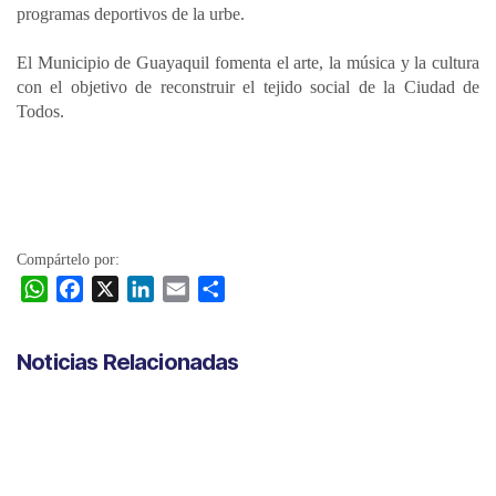
programas deportivos de la urbe.
El Municipio de Guayaquil fomenta el arte, la música y la cultura
con el objetivo de reconstruir el tejido social de la Ciudad de
Todos.
Compártelo por:
W
F
X
L
E
C
h
a
i
m
o
a
c
n
a
m
Noticias Relacionadas
t
e
k
i
p
s
b
e
l
a
A
o
d
r
p
o
I
t
p
k
n
i