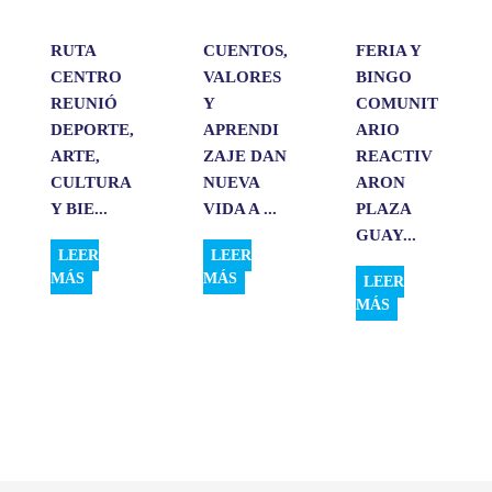
r
RUTA
CUENTOS,
FERIA Y
CENTRO
VALORES
BINGO
REUNIÓ
Y
COMUNIT
DEPORTE,
APRENDI
ARIO
ARTE,
ZAJE DAN
REACTIV
CULTURA
NUEVA
ARON
Y BIE...
VIDA A ...
PLAZA
GUAY...
LEER
LEER
MÁS
MÁS
LEER
MÁS