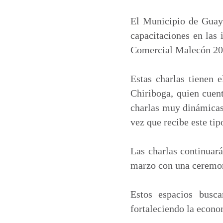
a
c
n
a
t
e
k
i
El Municipio de Guay
s
b
e
l
capacitaciones en las 
A
o
d
Comercial Malecón 20
p
o
I
p
k
n
Estas charlas tienen 
Chiriboga, quien cuen
charlas muy dinámicas
vez que recibe este tip
Las charlas continuará
marzo con una ceremoni
Estos espacios busc
fortaleciendo la econo