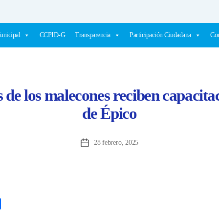
unicipal
CCPID-G
Transparencia
Participación Ciudadana
Com
de los malecones reciben capacita
de Épico
28 febrero, 2025
Fecha
de
la
entrada
C
o