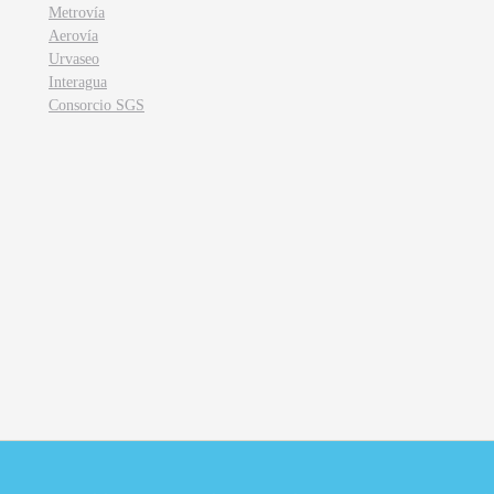
Metrovía
Aerovía
Urvaseo
Interagua
Consorcio SGS