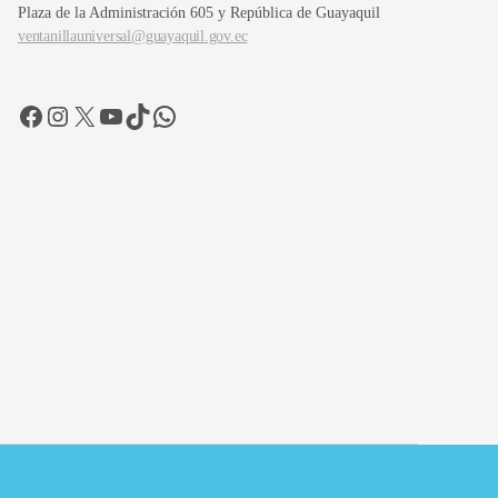
Plaza de la Administración 605 y República de Guayaquil
ventanillauniversal@guayaquil.gov.ec
Facebook
Instagram
X
YouTube
TikTok
WhatsApp