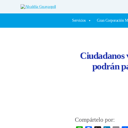
Alcaldía
Guayaquil
Servicios
Gran Corporación M
Ciudadanos v
podrán pa
Compártelo por: