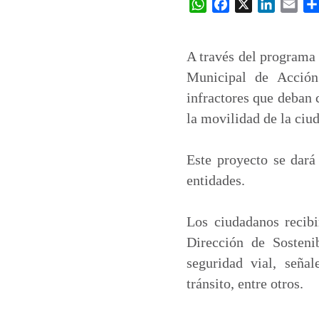
W
F
X
L
E
h
a
i
m
a
c
n
a
t
e
k
i
A través del programa
s
b
e
l
Municipal de Acción
A
o
d
infractores que deban 
p
o
I
la movilidad de la ciu
p
k
n
Este proyecto se dará
entidades.
Los ciudadanos recibi
Dirección de Sosten
seguridad vial, señal
tránsito, entre otros.