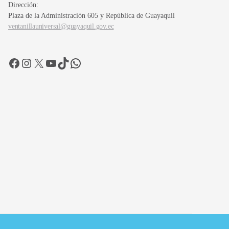
Dirección:
Plaza de la Administración 605 y República de Guayaquil
ventanillauniversal@guayaquil.gov.ec
Facebook
Instagram
X
YouTube
TikTok
WhatsApp