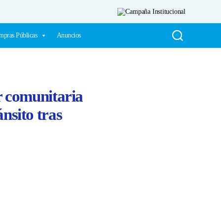
pras Públicas
Anuncios
r comunitaria
nsito tras