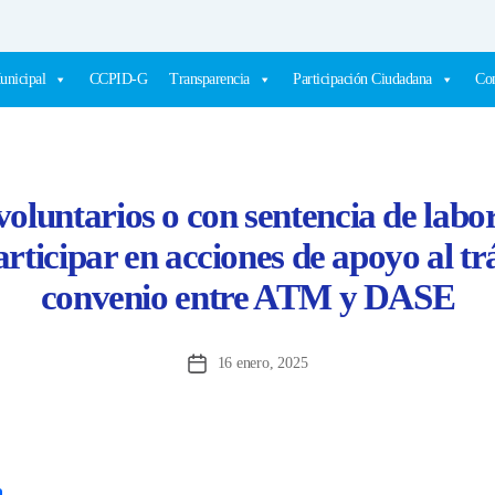
unicipal
CCPID-G
Transparencia
Participación Ciudadana
Com
oluntarios o con sentencia de labo
rticipar en acciones de apoyo al trá
convenio entre ATM y DASE
16 enero, 2025
Fecha
de
la
entrada