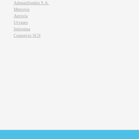
Admunifondos S.A.
Metrovía
Aerovía
Urvaseo
Interagua
Consorcio SGS