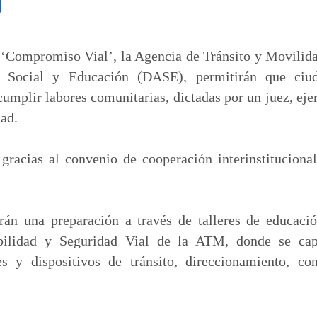
C
o
m
p
 ‘Compromiso Vial’, la Agencia de Tránsito y Movili
a
 Social y Educación (DASE), permitirán que ciud
r
cumplir labores comunitarias, dictadas por un juez, eje
t
dad.
i
r
 gracias al convenio de cooperación interinstituciona
rán una preparación a través de talleres de educació
ibilidad y Seguridad Vial de la ATM, donde se cap
es y dispositivos de tránsito, direccionamiento, co