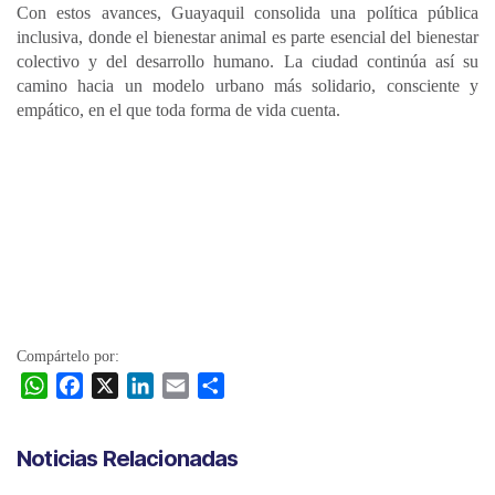
Con estos avances, Guayaquil consolida una política pública
inclusiva, donde el bienestar animal es parte esencial del bienestar
colectivo y del desarrollo humano. La ciudad continúa así su
camino hacia un modelo urbano más solidario, consciente y
empático, en el que toda forma de vida cuenta.
Compártelo por:
W
F
X
L
E
C
h
a
i
m
o
a
c
n
a
m
Noticias Relacionadas
t
e
k
i
p
s
b
e
l
a