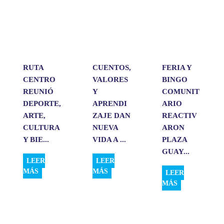
A
o
d
r
p
o
I
t
p
k
n
i
r
RUTA
CUENTOS,
FERIA Y
CENTRO
VALORES
BINGO
REUNIÓ
Y
COMUNIT
DEPORTE,
APRENDI
ARIO
ARTE,
ZAJE DAN
REACTIV
CULTURA
NUEVA
ARON
Y BIE...
VIDA A ...
PLAZA
GUAY...
LEER
LEER
MÁS
MÁS
LEER
MÁS