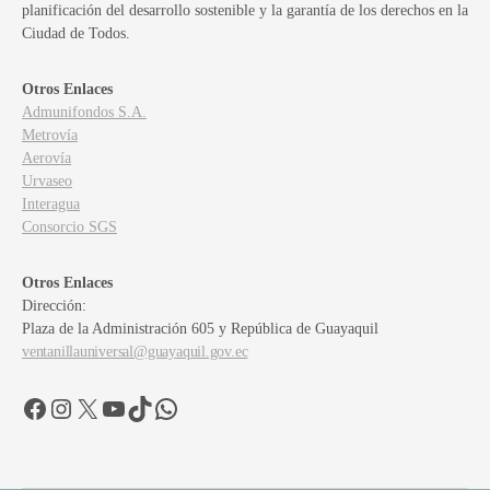
planificación del desarrollo sostenible y la garantía de los derechos en la
Ciudad de Todos.
Otros Enlaces
Admunifondos S.A.
Metrovía
Aerovía
Urvaseo
Interagua
Consorcio SGS
Otros Enlaces
Dirección:
Plaza de la Administración 605 y República de Guayaquil
ventanillauniversal@guayaquil.gov.ec
Facebook
Instagram
X
YouTube
TikTok
WhatsApp