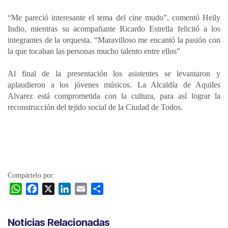
“Me pareció interesante el tema del cine mudo”, comentó Heily
Indio, mientras su acompañante Ricardo Estrella felicitó a los
integrantes de la orquesta. “Maravilloso me encantó la pasión con
la que tocaban las personas mucho talento entre ellos”
Al final de la presentación los asistentes se levantaron y
aplaudieron a los jóvenes músicos. La Alcaldía de Aquiles
Alvarez está comprometida con la cultura, para así lograr la
reconstrucción del tejido social de la Ciudad de Todos.
Compártelo por:
W
F
X
L
E
C
h
a
i
m
o
a
c
n
a
m
Noticias Relacionadas
t
e
k
i
p