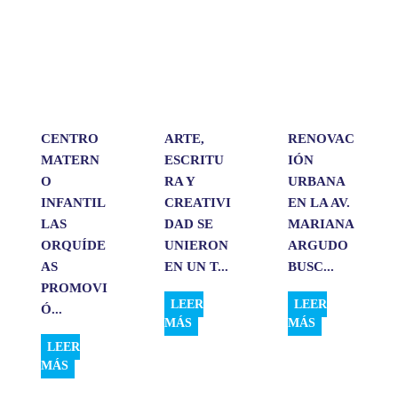
s
b
e
l
a
A
o
d
r
p
o
I
t
p
k
n
i
r
CENTRO
ARTE,
RENOVAC
MATERN
ESCRITU
IÓN
O
RA Y
URBANA
INFANTIL
CREATIVI
EN LA AV.
LAS
DAD SE
MARIANA
ORQUÍDE
UNIERON
ARGUDO
AS
EN UN T...
BUSC...
PROMOVI
LEER
LEER
Ó...
MÁS
MÁS
LEER
MÁS