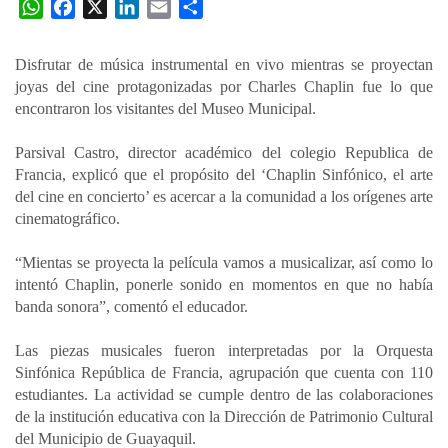
W
F
X
L
E
C
h
a
i
m
o
a
c
n
a
m
Disfrutar de música instrumental en vivo mientras se proyectan
t
e
k
i
p
joyas del cine protagonizadas por Charles Chaplin fue lo que
s
b
e
l
a
encontraron los visitantes del Museo Municipal.
A
o
d
r
p
o
I
t
Parsival Castro, director académico del colegio Republica de
Francia, explicó que el propósito del ‘Chaplin Sinfónico, el arte
p
k
n
i
del cine en concierto’ es acercar a la comunidad a los orígenes arte
r
cinematográfico.
“Mientas se proyecta la película vamos a musicalizar, así como lo
intentó Chaplin, ponerle sonido en momentos en que no había
banda sonora”, comentó el educador.
Las piezas musicales fueron interpretadas por la Orquesta
Sinfónica República de Francia, agrupación que cuenta con 110
estudiantes. La actividad se cumple dentro de las colaboraciones
de la institución educativa con la Dirección de Patrimonio Cultural
del Municipio de Guayaquil.