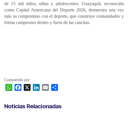
de 15 mil niños, niñas y adolescentes. Guayaquil, reconocida
como Capital Americana del Deporte 2026, demuestra una vez
más su compromiso con el deporte, que construye comunidades y
forma campeones dentro y fuera de las canchas.
Compártelo por:
W
F
X
L
E
C
h
a
i
m
o
a
c
n
a
m
Noticias Relacionadas
t
e
k
i
p
s
b
e
l
a
A
o
d
r