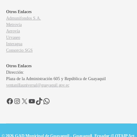
Otros Enlaces
Admunifondos S.A.
Metrovía
Aerovía
Urvaseo
Interagua
Consorcio SGS
Otros Enlaces
Dirección:
Plaza de la Administración 605 y República de Guayaquil
ventanillauniversal@guayaquil.gov.ec
Facebook
Instagram
X
YouTube
TikTok
WhatsApp
© 2026 GAD Municipal de Guayaquil - Guayaquil, Ecuador (LOTAIP Art.