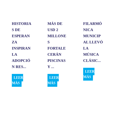
p
o
I
t
p
k
n
i
r
HISTORIA
MÁS DE
FILARMÓ
S DE
USD 2
NICA
ESPERAN
MILLONE
MUNICIP
ZA
S
AL LLEVÓ
INSPIRAN
FORTALE
LA
LA
CERÁN
MÚSICA
ADOPCIÓ
PISCINAS
CLÁSIC...
N RES...
Y ...
LEER
MÁS
LEER
LEER
MÁS
MÁS