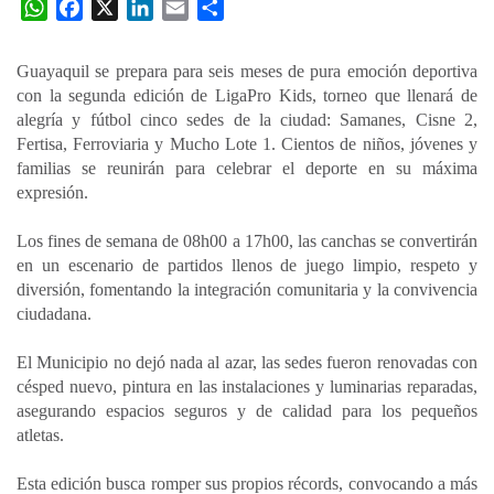
W
F
X
L
E
C
h
a
i
m
o
a
c
n
a
m
Guayaquil se prepara para seis meses de pura emoción deportiva
t
e
k
i
p
con la segunda edición de LigaPro Kids, torneo que llenará de
s
b
e
l
a
alegría y fútbol cinco sedes de la ciudad: Samanes, Cisne 2,
A
o
d
r
Fertisa, Ferroviaria y Mucho Lote 1. Cientos de niños, jóvenes y
p
o
I
t
familias se reunirán para celebrar el deporte en su máxima
expresión.
p
k
n
i
r
Los fines de semana de 08h00 a 17h00, las canchas se convertirán
en un escenario de partidos llenos de juego limpio, respeto y
diversión, fomentando la integración comunitaria y la convivencia
ciudadana.
El Municipio no dejó nada al azar, las sedes fueron renovadas con
césped nuevo, pintura en las instalaciones y luminarias reparadas,
asegurando espacios seguros y de calidad para los pequeños
atletas.
Esta edición busca romper sus propios récords, convocando a más