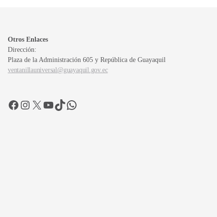
Otros Enlaces
Dirección:
Plaza de la Administración 605 y República de Guayaquil
ventanillauniversal@guayaquil.gov.ec
Facebook
Instagram
X
YouTube
TikTok
WhatsApp