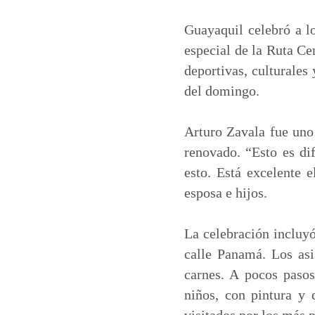
a
c
n
a
t
e
k
i
Guayaquil celebró a lo
s
b
e
l
especial de la Ruta Ce
A
o
d
deportivas, culturales
p
o
I
del domingo.
p
k
n
Arturo Zavala fue uno 
renovado. “Esto es dif
esto. Está excelente e
esposa e hijos.
La celebración incluyó
calle Panamá. Los asi
carnes. A pocos pasos
niños, con pintura y 
visitados por los más 