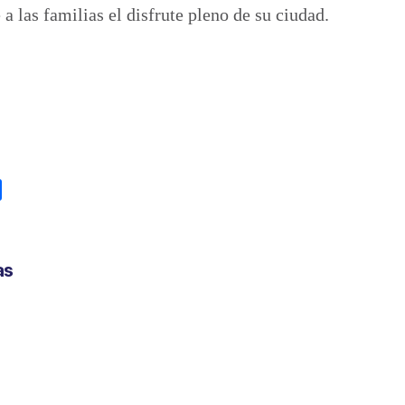
a las familias el disfrute pleno de su ciudad.
C
o
m
p
as
a
r
t
i
r