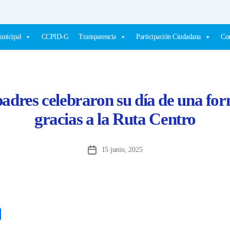
unicipal
CCPID-G
Transparencia
Participación Ciudadana
Com
padres celebraron su día de una for
gracias a la Ruta Centro
15 junio, 2025
Fecha
de
la
entrada
C
o