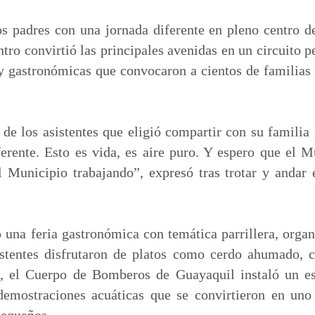
m
p
s padres con una jornada diferente en pleno centro d
a
ntro convirtió las principales avenidas en un circuito p
r
 y gastronómicas que convocaron a cientos de familia
t
i
r
de los asistentes que eligió compartir con su familia
erente. Esto es vida, es aire puro. Y espero que el 
l Municipio trabajando”, expresó tras trotar y andar 
 una feria gastronómica con temática parrillera, org
stentes disfrutaron de platos como cerdo ahumado, 
, el Cuerpo de Bomberos de Guayaquil instaló un es
demostraciones acuáticas que se convirtieron en uno
pequeños.