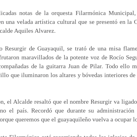
m
p
licadas notas de la orquesta Filarmónica Municipal
a
en una velada artística cultural que se presentó en la 
r
lcalde Aquiles Alvarez.
t
i
o Resurgir de Guayaquil, se trató de una misa flame
r
sfrutaron maravillados de la potente voz de Rocío Seg
mpañadas de la guitarra Juan de Pilar. Todo ello m
illo que iluminaron los altares y bóvedas interiores de
ón, el Alcalde resaltó que el nombre Resurgir va ligado
ino el país. Recordó que durante su administración
orque queremos que el guayaquileño vuelva a ocupar lo
ta Filarmónica está recorriendo todas las iglesias d