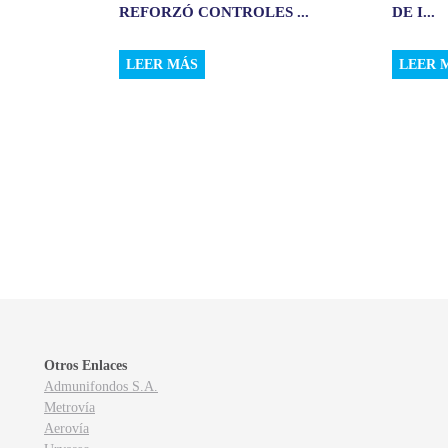
REFORZÓ CONTROLES ...
DE I...
LEER MÁS
LEER 
Otros Enlaces
Admunifondos S.A.
Metrovía
Aerovía