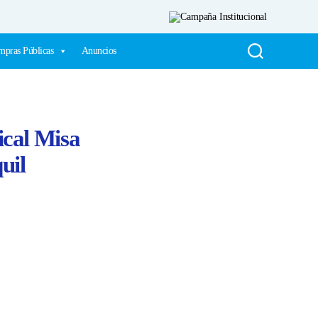
pras Públicas
Anuncios
ical Misa
uil