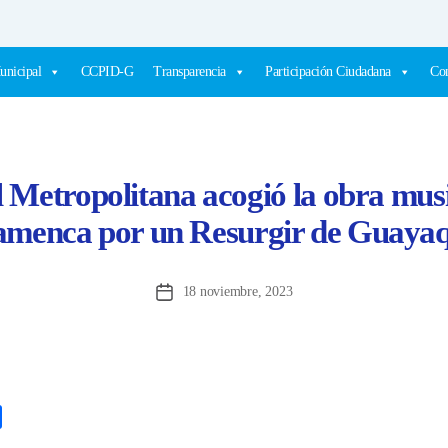
unicipal
CCPID-G
Transparencia
Participación Ciudadana
Com
 Metropolitana acogió la obra mus
amenca por un Resurgir de Guayaq
18 noviembre, 2023
Fecha
de
la
entrada
C
o