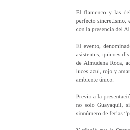
a
c
n
a
t
e
k
i
El flamenco y las de
s
b
e
l
perfecto sincretismo, 
A
o
d
con la presencia del A
p
o
I
p
k
n
El evento, denominad
asistentes, quienes di
de Almudena Roca, aco
luces azul, rojo y amar
ambiente único.
Previo a la presentaci
no solo Guayaquil, s
sinnúmero de ferias “p
Y añadió que la Orques