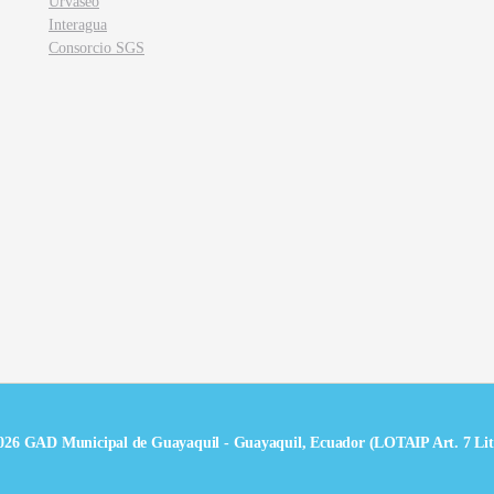
Urvaseo
Interagua
Consorcio SGS
026 GAD Municipal de Guayaquil - Guayaquil, Ecuador (LOTAIP Art. 7 Lit