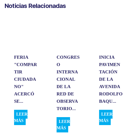
a
c
n
a
m
Noticias Relacionadas
t
e
k
i
p
s
b
e
l
a
A
o
d
r
p
o
I
t
p
k
n
i
r
FERIA
CONGRES
INICIA
"COMPAR
O
PAVIMEN
TIR
INTERNA
TACIÓN
CIUDADA
CIONAL
DE LA
NO"
DE LA
AVENIDA
ACERCÓ
RED DE
RODOLFO
SE...
OBSERVA
BAQU...
TORIO...
LEER
LEER
MÁS
MÁS
LEER
MÁS