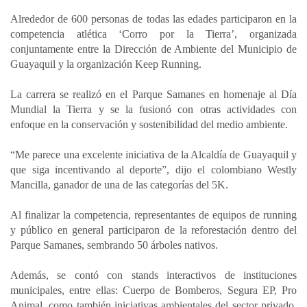
a
c
n
a
m
Alrededor de 600 personas de todas las edades participaron en la
t
e
k
i
p
competencia atlética ‘Corro por la Tierra’, organizada
s
b
e
l
a
conjuntamente entre la Dirección de Ambiente del Municipio de
A
o
d
r
Guayaquil y la organización Keep Running.
p
o
I
t
La carrera se realizó en el Parque Samanes en homenaje al Día
p
k
n
i
Mundial la Tierra y se la fusionó con otras actividades con
r
enfoque en la conservación y sostenibilidad del medio ambiente.
“Me parece una excelente iniciativa de la Alcaldía de Guayaquil y
que siga incentivando al deporte”, dijo el colombiano Westly
Mancilla, ganador de una de las categorías del 5K.
Al finalizar la competencia, representantes de equipos de running
y público en general participaron de la reforestación dentro del
Parque Samanes, sembrando 50 árboles nativos.
Además, se contó con stands interactivos de instituciones
municipales, entre ellas: Cuerpo de Bomberos, Segura EP, Pro
Animal, como también iniciativas ambientales del sector privado.