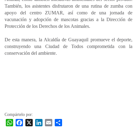
También, los asistentes disfrutaron de una rutina de zumba con
apoyo del centro ZUMAR, así como de una jornada de
vacunación y adopción de mascotas gracias a la Dirección de
Protección de los Derechos de los Animales.
De esta manera, la Alcaldía de Guayaquil promueve el deporte,
construyendo una Ciudad de Todos comprometida con la
conservación del ambiente.
Compártelo por:
W
F
X
L
E
C
h
a
i
m
o