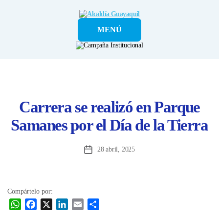
Alcaldía
MENÚ
Guayaquil
Carrera se realizó en Parque
Samanes por el Día de la Tierra
28 abril, 2025
Fecha
de
la
entrada
Compártelo por:
W
F
X
L
E
C
h
a
i
m
o