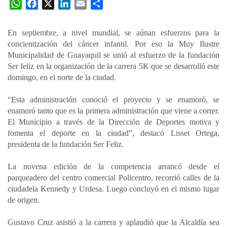
W
F
X
L
E
C
h
a
i
m
o
a
c
n
a
m
En septiembre, a nivel mundial, se aúnan esfuerzos para la
t
e
k
i
p
concientización del cáncer infantil. Por eso la Muy Ilustre
s
b
e
l
a
Municipalidad de Guayaquil se unió al esfuerzo de la fundación
A
o
d
r
Ser feliz en la organización de la carrera 5K que se desarrolló este
p
o
I
t
domingo, en el norte de la ciudad.
p
k
n
i
“Esta administración conoció el proyecto y se enamoró, se
r
enamoró tanto que es la primera administración que viene a correr.
El Municipio a través de la Dirección de Deportes motiva y
fomenta el deporte en la ciudad”, destacó Lisset Ortega,
presidenta de la fundación Ser Feliz.
La novena edición de la competencia arrancó desde el
parqueadero del centro comercial Policentro, recorrió calles de la
ciudadela Kennedy y Urdesa. Luego concluyó en el mismo lugar
de origen.
Gustavo Cruz asistió a la carrera y aplaudió que la Alcaldía sea