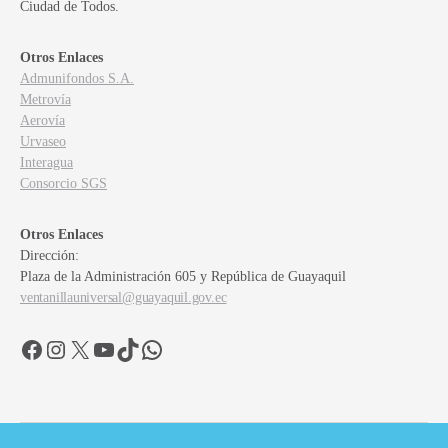
Ciudad de Todos.
Otros Enlaces
Admunifondos S.A.
Metrovía
Aerovía
Urvaseo
Interagua
Consorcio SGS
Otros Enlaces
Dirección:
Plaza de la Administración 605 y República de Guayaquil
ventanillauniversal@guayaquil.gov.ec
Facebook
Instagram
X
YouTube
TikTok
WhatsApp