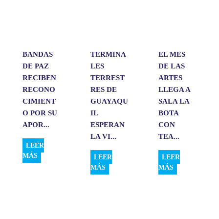
p
o
I
t
p
k
n
i
r
BANDAS
TERMINA
EL MES
DE PAZ
LES
DE LAS
RECIBEN
TERREST
ARTES
RECONO
RES DE
LLEGA A
CIMIENT
GUAYAQU
SALA LA
O POR SU
IL
BOTA
APOR...
ESPERAN
CON
LA VI...
TEA...
LEER
MÁS
LEER
LEER
MÁS
MÁS