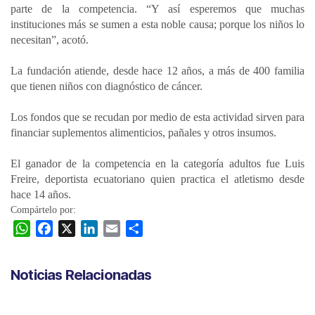
parte de la competencia. “Y así esperemos que muchas
instituciones más se sumen a esta noble causa; porque los niños lo
necesitan”, acotó.
La fundación atiende, desde hace 12 años, a más de 400 familia
que tienen niños con diagnóstico de cáncer.
Los fondos que se recudan por medio de esta actividad sirven para
financiar suplementos alimenticios, pañales y otros insumos.
El ganador de la competencia en la categoría adultos fue Luis
Freire, deportista ecuatoriano quien practica el atletismo desde
hace 14 años.
Compártelo por:
W
F
X
L
E
C
h
a
i
m
o
a
c
n
a
m
Noticias Relacionadas
t
e
k
i
p
s
b
e
l
a
A
o
d
r