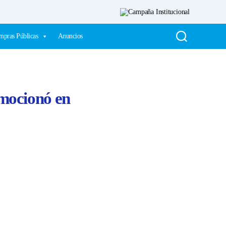
pras Públicas
Anuncios
mocionó en