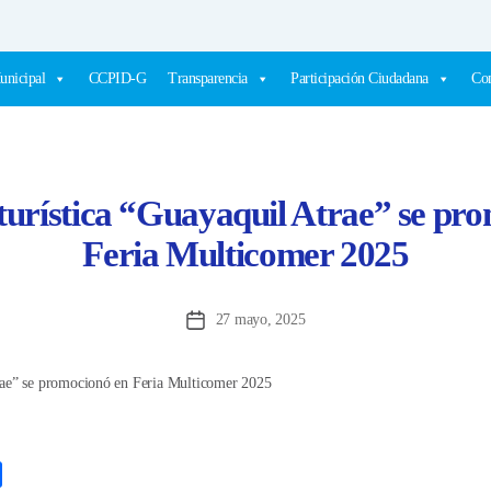
unicipal
CCPID-G
Transparencia
Participación Ciudadana
Com
urística “Guayaquil Atrae” se pro
Feria Multicomer 2025
27 mayo, 2025
Fecha
de
la
entrada
C