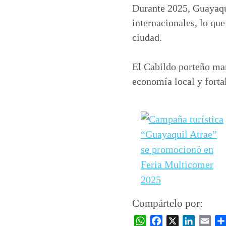
Durante 2025, Guayaqui
internacionales, lo qu
ciudad.
El Cabildo porteño ma
economía local y fortal
Compártelo por:
W
F
X
L
E