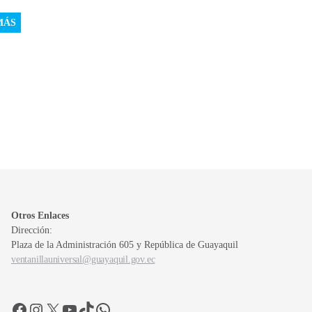
MÁS
Otros Enlaces
Dirección:
Plaza de la Administración 605 y República de Guayaquil
ventanillauniversal@guayaquil.gov.ec
Facebook
Instagram
X
YouTube
TikTok
WhatsApp