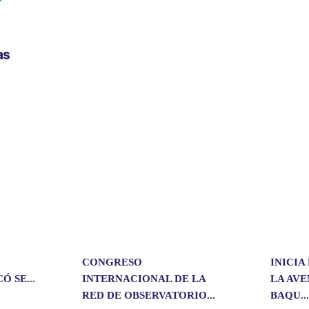
o
m
p
as
a
r
t
i
r
CONGRESO
INICIA
 SE...
INTERNACIONAL DE LA
LA AV
RED DE OBSERVATORIO...
BAQU..