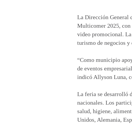
h
a
i
m
a
c
n
a
t
e
k
i
La Dirección General d
s
b
e
l
Multicomer 2025, con 
A
o
d
video promocional. La 
p
o
I
turismo de negocios y 
p
k
n
“Como municipio apoya
de eventos empresarial
indicó Allyson Luna, c
La feria se desarrolló
nacionales. Los partic
salud, higiene, alimen
Unidos, Alemania, Es