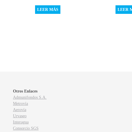
LEER MÁS
LEER 
Otros Enlaces
Admunifondos S.A.
Metrovía
Aerovía
Urvaseo
Interagua
Consorcio SGS