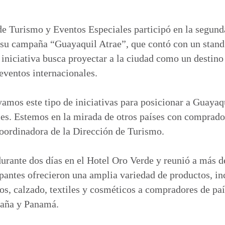
o
m
p
e Turismo y Eventos Especiales participó en la segunda
a
su campaña “Guayaquil Atrae”, que contó con un stand
r
iniciativa busca proyectar a la ciudad como un destino
t
eventos internacionales.
i
r
mos este tipo de iniciativas para posicionar a Guayaq
es. Estemos en la mirada de otros países con comprado
oordinadora de la Dirección de Turismo.
 durante dos días en el Hotel Oro Verde y reunió a más 
ipantes ofrecieron una amplia variedad de productos, in
tos, calzado, textiles y cosméticos a compradores de p
paña y Panamá.