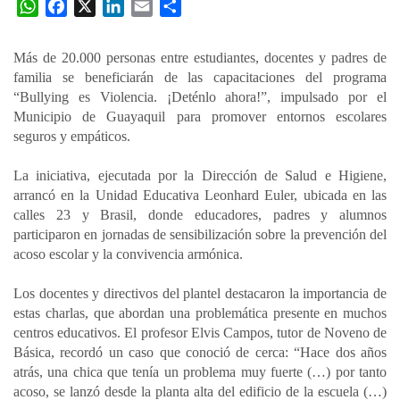
W
F
X
L
E
C
h
a
i
m
o
a
c
n
a
m
Más de 20.000 personas entre estudiantes, docentes y padres de
t
e
k
i
p
familia se beneficiarán de las capacitaciones del programa
s
b
e
l
a
“Bullying es Violencia. ¡Deténlo ahora!”, impulsado por el
A
o
d
r
Municipio de Guayaquil para promover entornos escolares
p
o
I
t
seguros y empáticos.
p
k
n
i
La iniciativa, ejecutada por la Dirección de Salud e Higiene,
r
arrancó en la Unidad Educativa Leonhard Euler, ubicada en las
calles 23 y Brasil, donde educadores, padres y alumnos
participaron en jornadas de sensibilización sobre la prevención del
acoso escolar y la convivencia armónica.
Los docentes y directivos del plantel destacaron la importancia de
estas charlas, que abordan una problemática presente en muchos
centros educativos. El profesor Elvis Campos, tutor de Noveno de
Básica, recordó un caso que conoció de cerca: “Hace dos años
atrás, una chica que tenía un problema muy fuerte (…) por tanto
acoso, se lanzó desde la planta alta del edificio de la escuela (…)