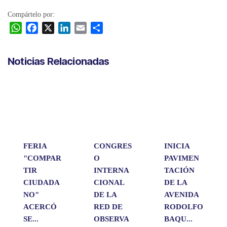
Compártelo por:
W
F
X
L
E
C
h
a
i
m
o
a
c
n
a
m
Noticias Relacionadas
t
e
k
i
p
s
b
e
l
a
A
o
d
r
p
o
I
t
p
k
n
i
r
FERIA
CONGRES
INICIA
"COMPAR
O
PAVIMEN
TIR
INTERNA
TACIÓN
CIUDADA
CIONAL
DE LA
NO"
DE LA
AVENIDA
ACERCÓ
RED DE
RODOLFO
SE...
OBSERVA
BAQU...